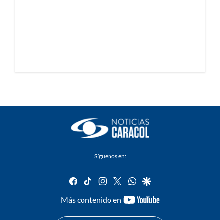
Síguenos en:
facebook
tiktok
instagram
twitter
whatsapp
google
youtube-
Más contenido en
footer