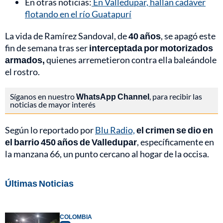
En otras noticias:
En Valledupar, hallan cadáver
flotando en el río Guatapurí
La vida de Ramírez Sandoval, de
40 años
, se apagó este
fin de semana tras ser
interceptada por motorizados
armados,
quienes arremetieron contra ella baleándole
el rostro.
Síganos en nuestro
WhatsApp Channel
, para recibir las
noticias de mayor interés
Según lo reportado por
Blu Radio,
el crimen se dio en
el barrio 450 años de Valledupar
, específicamente en
la manzana 66, un punto cercano al hogar de la occisa.
Últimas Noticias
COLOMBIA