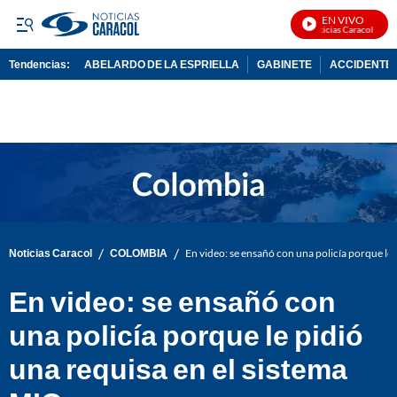
EN VIVO
Noticias Caracol En Vi
Tendencias:
ABELARDO DE LA ESPRIELLA
GABINETE
ACCIDENTE 
PUBLICIDAD
/
/
Noticias Caracol
COLOMBIA
En video: se ensañó con una policía porque le 
En video: se ensañó con
una policía porque le pidió
una requisa en el sistema