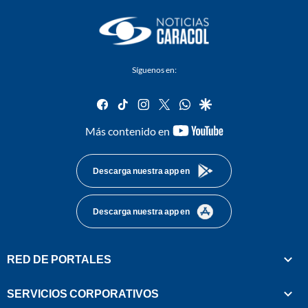
Síguenos en:
facebook
tiktok
instagram
twitter
whatsapp
google
youtube-
Más contenido en
footer
Descarga nuestra app en
Descarga nuestra app en
RED DE PORTALES
SERVICIOS CORPORATIVOS