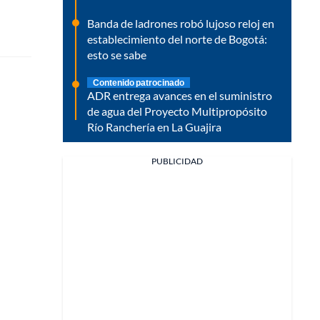
Banda de ladrones robó lujoso reloj en
establecimiento del norte de Bogotá:
esto se sabe
Contenido patrocinado
ADR entrega avances en el suministro
de agua del Proyecto Multipropósito
Río Ranchería en La Guajira
PUBLICIDAD