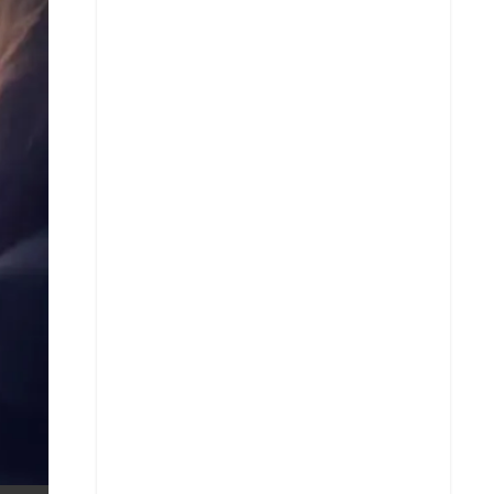
X
Whatsapp
Copiar enlace
Telegram
LinkedIn