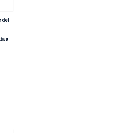
 del
ta a