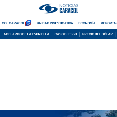
GOL CARACOL
UNIDAD INVESTIGATIVA
ECONOMÍA
REPORTA
ABELARDO DE LA ESPRIELLA
CASO BLESSD
PRECIO DEL DÓLAR
PUBLICIDAD