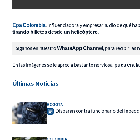
Epa Colombia
, influenciadora y empresaria, dio de qué ha
tirando billetes desde un helicóptero
.
Síganos en nuestro
WhatsApp Channel
, para recibir las
En las imágenes se le aprecia bastante nerviosa,
pues era l
Últimas Noticias
BOGOTÁ
Disparan contra funcionario del Inpec q
COLOMBIA