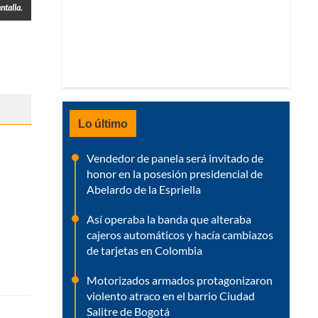
ntalla.
Lo último
Vendedor de panela será invitado de
honor en la posesión presidencial de
Abelardo de la Espriella
Así operaba la banda que alteraba
cajeros automáticos y hacía cambiazos
de tarjetas en Colombia
Motorizados armados protagonizaron
violento atraco en el barrio Ciudad
Salitre de Bogotá