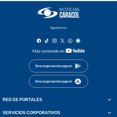
Síguenos en:
facebook
tiktok
instagram
twitter
whatsapp
google
youtube-
Más contenido en
footer
Descarga nuestra app en
Descarga nuestra app en
RED DE PORTALES
SERVICIOS CORPORATIVOS