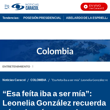
EN VIVO
Noticias Caracol En Vivo
Tendencias:
POSESIÓN PRESIDENCIAL
ABELARDO DE LA ESPRIELLA
PUBLICIDAD
ENTRETENIMIENTO
/
/
Noticias Caracol
COLOMBIA
“Esa feíta iba a ser mía”: Leonelia González r
“Esa feíta iba a ser mía”:
Leonelia González recuerda