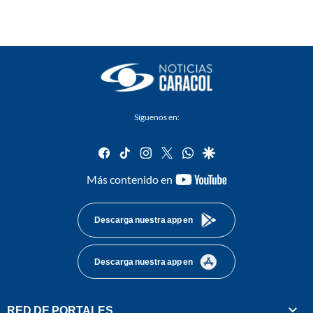
Síguenos en:
facebook
tiktok
instagram
twitter
whatsapp
google
youtube-
Más contenido en
footer
Descarga nuestra app en
Descarga nuestra app en
RED DE PORTALES