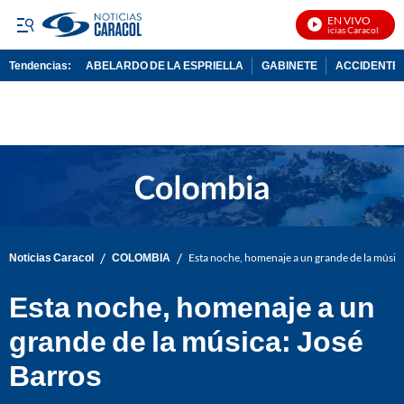
EN VIVO
Noticias Caracol En Viv
Tendencias:
ABELARDO DE LA ESPRIELLA
GABINETE
ACCIDENTE 
PUBLICIDAD
/
/
Noticias Caracol
COLOMBIA
Esta noche, homenaje a un grande de la música
Esta noche, homenaje a un
grande de la música: José
Barros