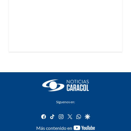
Síguenos en:
facebook
tiktok
instagram
twitter
whatsapp
google
youtube-
Más contenido en