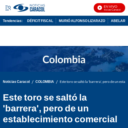
EN VIVO
Noticias Caracol En V
Tendencias:
DÉFICIT FISCAL
MURIÓ ALFONSO LIZARAZO
ABELARDO
PUBLICIDAD
/
/
Noticias Caracol
COLOMBIA
Este toro se saltó la 'barrera', pero de un est
Este toro se saltó la
'barrera', pero de un
establecimiento comercial