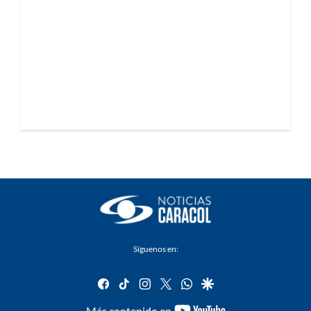
Síguenos en:
facebook
tiktok
instagram
twitter
whatsapp
google
youtube-
Más contenido en