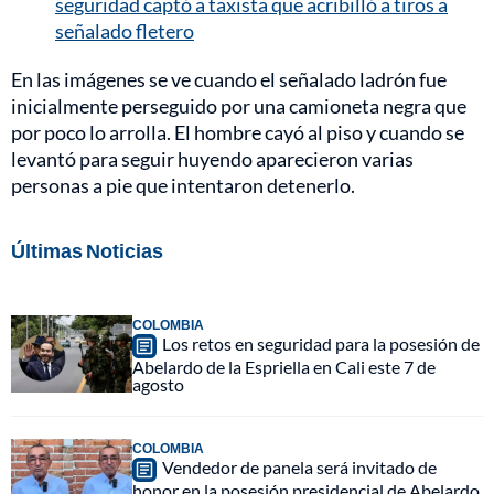
seguridad captó a taxista que acribilló a tiros a
señalado fletero
En las imágenes se ve cuando el señalado ladrón fue
inicialmente perseguido por una camioneta negra que
por poco lo arrolla. El hombre cayó al piso y cuando se
levantó para seguir huyendo aparecieron varias
personas a pie que intentaron detenerlo.
Últimas Noticias
COLOMBIA
Los retos en seguridad para la posesión de
Abelardo de la Espriella en Cali este 7 de
agosto
COLOMBIA
Vendedor de panela será invitado de
honor en la posesión presidencial de Abelardo