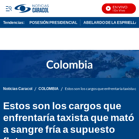
EN VIVO
Noticias Caracol En Vivo
Tendencias:
POSESIÓN PRESIDENCIAL
ABELARDO DE LA ESPRIELLA
PUBLICIDAD
/
/
Noticias Caracol
COLOMBIA
Estos son los cargos que enfrentaría taxista qu
Estos son los cargos que
enfrentaría taxista que mató
a sangre fría a supuesto