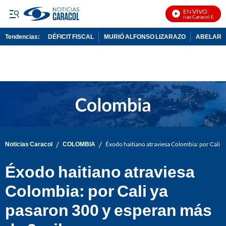
EN VIVO
Noticias Caracol En Vivo
Tendencias:
DÉFICIT FISCAL
MURIÓ ALFONSO LIZARAZO
ABELARDO
PUBLICIDAD
/
/
Noticias Caracol
COLOMBIA
Éxodo haitiano atraviesa Colombia: por Cali y
Éxodo haitiano atraviesa
Colombia: por Cali ya
pasaron 300 y esperan más