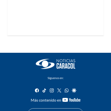
Síguenos en:
facebook
tiktok
instagram
twitter
whatsapp
google
youtube-
Más contenido en
footer