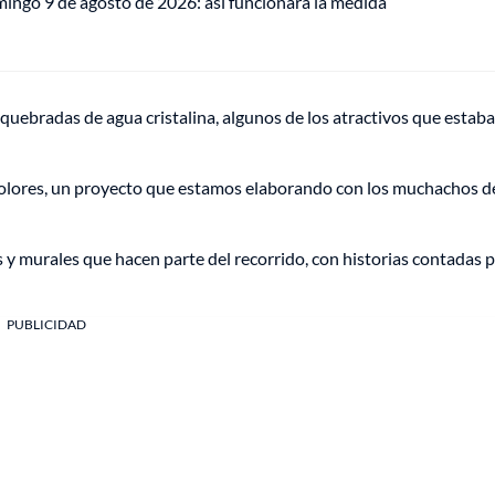
mingo 9 de agosto de 2026: así funcionará la medida
quebradas de agua cristalina, algunos de los atractivos que estab
Colores, un proyecto que estamos elaborando con los muchachos d
is y murales que hacen parte del recorrido, con historias contadas p
PUBLICIDAD