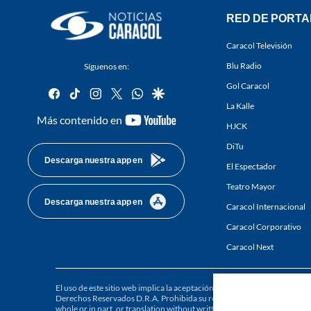
RED DE PORTA
Caracol Televisión
Blu Radio
Síguenos en:
Gol Caracol
facebook
tiktok
instagram
twitter
whatsapp
google
La Kalle
youtube-
Más contenido en
HJCK
footer
DiTu
Descarga nuestra app en
El Espectador
Teatro Mayor
Descarga nuestra app en
Caracol Internacional
Caracol Corporativo
Caracol Next
El uso de este sitio web implica la aceptación de los
Términos y condici
Derechos Reservados D.R.A. Prohibida su reproducción total o parcial, a
whole or in part, or translation without written permission is prohibited