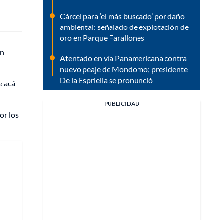
Cárcel para ‘el más buscado’ por daño
ambiental: señalado de explotación de
oro en Parque Farallones
an
Atentado en vía Panamericana contra
nuevo peaje de Mondomo; presidente
De la Espriella se pronunció
e acá
PUBLICIDAD
or los