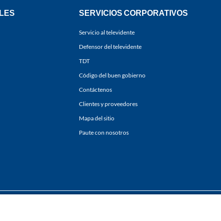
LES
SERVICIOS CORPORATIVOS
Servicio al televidente
Defensor del televidente
TDT
Código del buen gobierno
Contáctenos
Clientes y proveedores
Mapa del sitio
Paute con nosotros
ones
y
Políticas de Tratamiento de la Información
de
CARACOL TELEVISIÓN S.A.
Todo
sí como su traducción a cualquier idioma sin autorización escrita de su titular. Repro
. All rights reserved 2025.