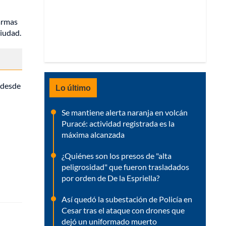
 armas
ciudad.
 desde
Lo último
Se mantiene alerta naranja en volcán
Puracé: actividad registrada es la
máxima alcanzada
¿Quiénes son los presos de "alta
peligrosidad" que fueron trasladados
por orden de De la Espriella?
Así quedó la subestación de Policía en
Cesar tras el ataque con drones que
dejó un uniformado muerto