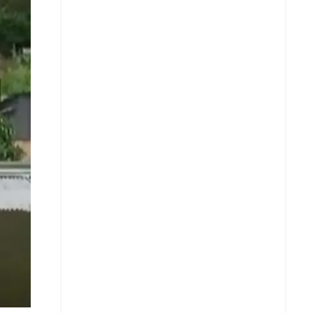
X
Whatsapp
Copiar enlace
Telegram
LinkedIn