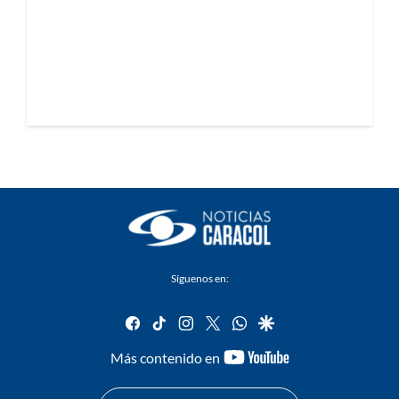
Síguenos en:
facebook
tiktok
instagram
twitter
whatsapp
google
youtube-
Más contenido en
footer