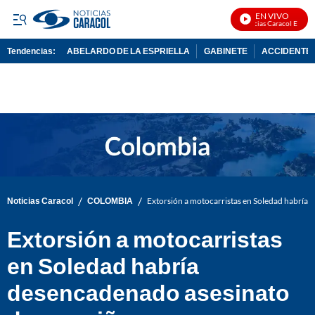
EN VIVO
Noticias Caracol En Vivo
Tendencias:
ABELARDO DE LA ESPRIELLA
GABINETE
ACCIDENTE 
PUBLICIDAD
/
/
Noticias Caracol
COLOMBIA
Extorsión a motocarristas en Soledad habría 
Extorsión a motocarristas
en Soledad habría
desencadenado asesinato