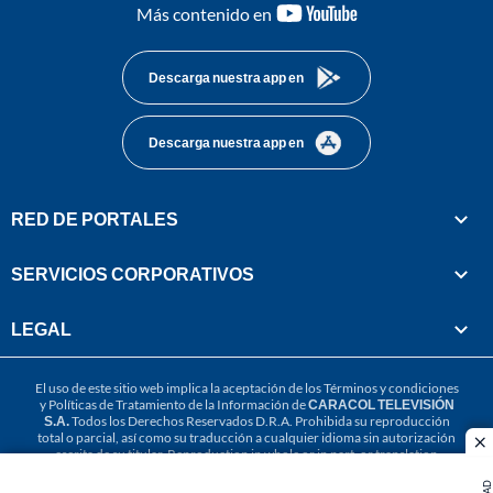
youtube-
Más contenido en
footer
Descarga nuestra app en
Descarga nuestra app en
RED DE PORTALES
SERVICIOS CORPORATIVOS
LEGAL
El uso de este sitio web implica la aceptación de los
Términos y condiciones
y
Políticas de Tratamiento de la Información
de
CARACOL TELEVISIÓN
S.A.
Todos los Derechos Reservados D.R.A. Prohibida su reproducción
total o parcial, así como su traducción a cualquier idioma sin autorización
cl
escrita de su titular. Reproduction in whole or in part, or translation
without written permission is prohibited. All rights reserved 2025.