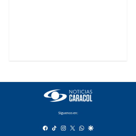
Síguenos en:
facebook
tiktok
instagram
twitter
whatsapp
google