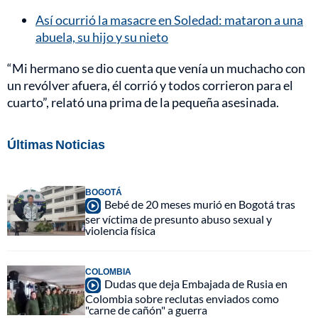
Así ocurrió la masacre en Soledad: mataron a una
abuela, su hijo y su nieto
“Mi hermano se dio cuenta que venía un muchacho con
un revólver afuera, él corrió y todos corrieron para el
cuarto”, relató una prima de la pequeña asesinada.
Últimas Noticias
BOGOTÁ
Bebé de 20 meses murió en Bogotá tras
ser víctima de presunto abuso sexual y
violencia física
COLOMBIA
Dudas que deja Embajada de Rusia en
Colombia sobre reclutas enviados como
"carne de cañón" a guerra