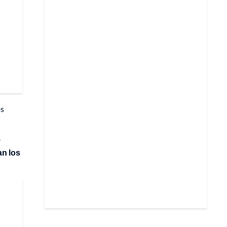
os
y
an los