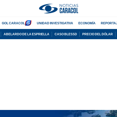
GOL CARACOL
UNIDAD INVESTIGATIVA
ECONOMÍA
REPORTA
ABELARDO DE LA ESPRIELLA
CASO BLESSD
PRECIO DEL DÓLAR
PUBLICIDAD