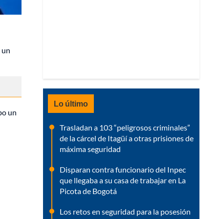
e un
Lo último
bo un
Trasladan a 103 “peligrosos criminales”
de la cárcel de Itagüí a otras prisiones de
máxima seguridad
Disparan contra funcionario del Inpec
que llegaba a su casa de trabajar en La
Picota de Bogotá
Los retos en seguridad para la posesión