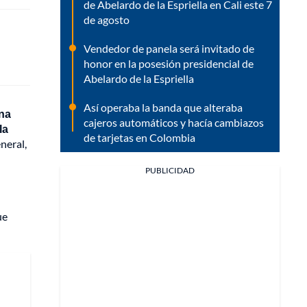
de Abelardo de la Espriella en Cali este 7
de agosto
Vendedor de panela será invitado de
honor en la posesión presidencial de
Abelardo de la Espriella
Así operaba la banda que alteraba
una
cajeros automáticos y hacía cambiazos
la
de tarjetas en Colombia
eneral,
PUBLICIDAD
ue