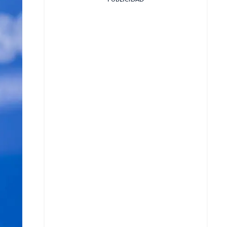
Facebook
X
Whatsapp
Copiar enlace
Telegram
LinkedIn