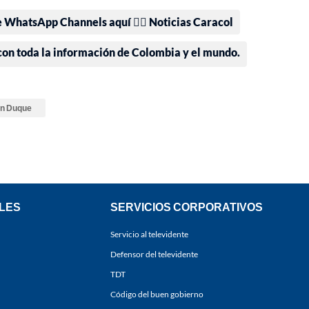
e WhatsApp Channels aquí 👉🏻 Noticias Caracol
 con toda la información de Colombia y el mundo.
án Duque
LES
SERVICIOS CORPORATIVOS
Servicio al televidente
Defensor del televidente
TDT
Código del buen gobierno