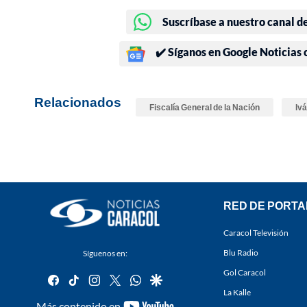
Suscríbase a nuestro canal d
✔️ Síganos en Google Noticias
Relacionados
Fiscalía General de la Nación
Iv
RED DE PORTA
Caracol Televisión
Blu Radio
Síguenos en:
Gol Caracol
facebook
tiktok
instagram
twitter
whatsapp
google
La Kalle
youtube-
Más contenido en