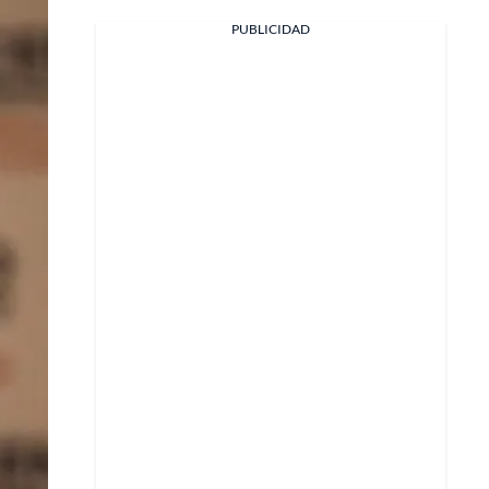
PUBLICIDAD
Facebook
X
Whatsapp
Copiar enlace
Telegram
LinkedIn