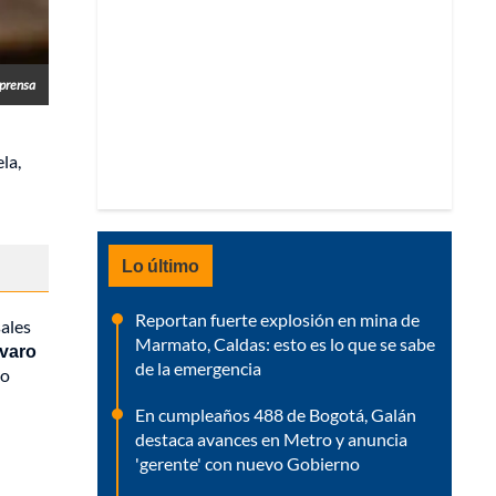
prensa
la,
Lo último
Reportan fuerte explosión en mina de
sales
Marmato, Caldas: esto es lo que se sabe
lvaro
de la emergencia
no
En cumpleaños 488 de Bogotá, Galán
destaca avances en Metro y anuncia
'gerente' con nuevo Gobierno