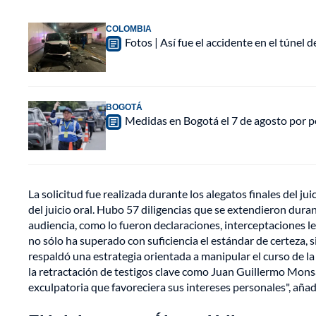
COLOMBIA
Fotos | Así fue el accidente en el túnel 
BOGOTÁ
Medidas en Bogotá el 7 de agosto por po
La solicitud fue realizada durante los alegatos finales del ju
del juicio oral. Hubo 57 diligencias que se extendieron dur
audiencia, como lo fueron declaraciones, interceptaciones le
no sólo ha superado con suficiencia el estándar de certeza,
respaldó una estrategia orientada a manipular el curso de la 
la retractación de testigos clave como Juan Guillermo Mons
exculpatoria que favoreciera sus intereses personales", añadió