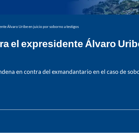
ente Álvaro Uribe en juicio por soborno a testigos
a el expresidente Álvaro Urib
ondena en contra del exmandantario en el caso de sob