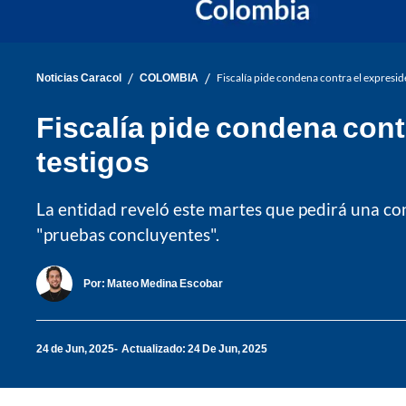
/
/
Noticias Caracol
COLOMBIA
Fiscalía pide condena contra el expresid
Fiscalía pide condena contr
testigos
La entidad reveló este martes que pedirá una c
"pruebas concluyentes".
Por:
Mateo Medina Escobar
24 de Jun, 2025
Actualizado: 24 De Jun, 2025