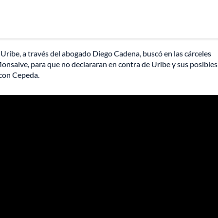
 Uribe, a través del abogado Diego Cadena, buscó en las cárceles
onsalve, para que no declararan en contra de Uribe y sus posibles
 con Cepeda.