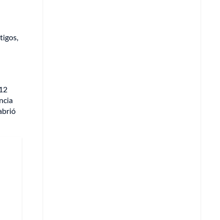
tigos,
012
ncia
abrió