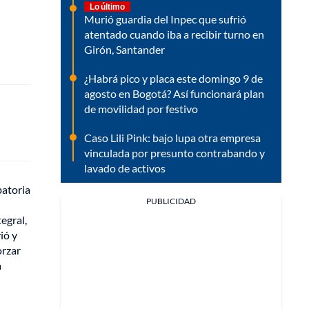
Lo último
Murió guardia del Inpec que sufrió
atentado cuando iba a recibir turno en
Girón, Santander
¿Habrá pico y placa este domingo 9 de
agosto en Bogotá? Así funcionará plan
de movilidad por festivo
Caso Lili Pink: bajo lupa otra empresa
vinculada por presunto contrabando y
lavado de activos
batoria
PUBLICIDAD
egral,
ió y
orzar
a