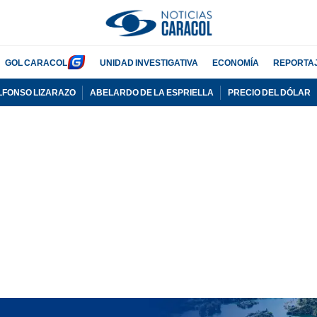
GOL CARACOL
UNIDAD INVESTIGATIVA
ECONOMÍA
REPORTA
LFONSO LIZARAZO
ABELARDO DE LA ESPRIELLA
PRECIO DEL DÓLAR
PUBLICIDAD