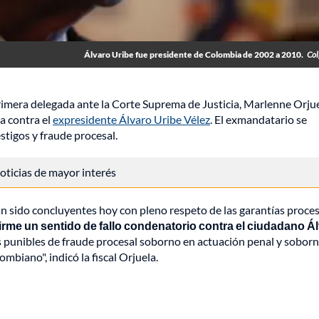
Álvaro Uribe fue presidente de Colombia de 2002 a 2010.
Col
 primera delegada ante la Corte Suprema de Justicia, Marlenne Orjue
a contra el
expresidente Álvaro Uribe Vélez
. El exmandatario se
tigos y fraude procesal.
 noticias de mayor interés
n sido concluyentes hoy con pleno respeto de las garantías proce
 firme un sentido de fallo condenatorio contra el ciudadano Á
s punibles de fraude procesal soborno en actuación penal y sobor
mbiano", indicó la fiscal Orjuela.