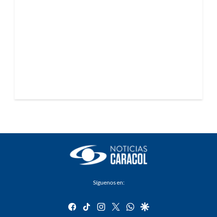
Síguenos en:
facebook
tiktok
instagram
twitter
whatsapp
google