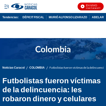
EN VIVO
Noticias Caracol En Viv
Tendencias:
DÉFICIT FISCAL
MURIÓ ALFONSO LIZARAZO
ABELARDO
PUBLICIDAD
/
/
Noticias Caracol
COLOMBIA
Futbolistas fueron víctimas de la delincuencia:
Futbolistas fueron víctimas
de la delincuencia: les
robaron dinero y celulares