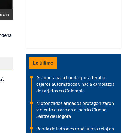
prensa
ondena
Lo último
Así operaba la banda que alteraba
”.
cajeros automáticos y hacía cambiazos
de tarjetas en Colombia
Motorizados armados protagonizaron
violento atraco en el barrio Ciudad
Salitre de Bogotá
Banda de ladrones robó lujoso reloj en