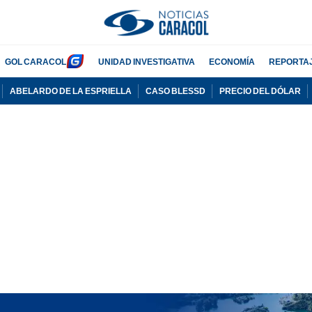
GOL CARACOL
UNIDAD INVESTIGATIVA
ECONOMÍA
REPORTA
ABELARDO DE LA ESPRIELLA
CASO BLESSD
PRECIO DEL DÓLAR
PUBLICIDAD