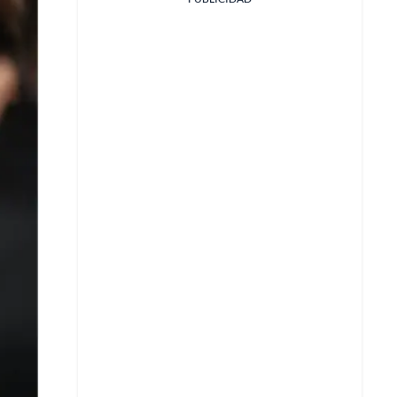
Facebook
X
Whatsapp
Copiar enlace
Telegram
LinkedIn