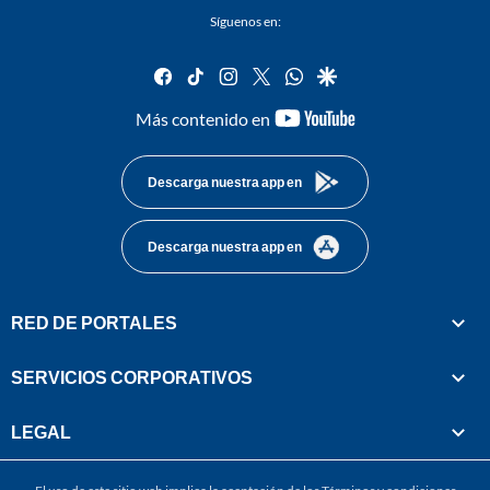
Síguenos en:
facebook
tiktok
instagram
twitter
whatsapp
google
youtube-
Más contenido en
footer
Descarga nuestra app en
Descarga nuestra app en
RED DE PORTALES
SERVICIOS CORPORATIVOS
LEGAL