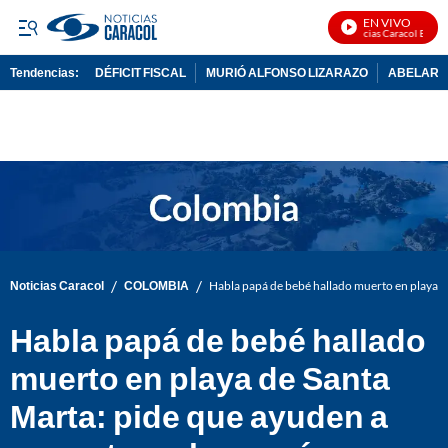
EN VIVO
Noticias Caracol En Vivo
Tendencias:
DÉFICIT FISCAL
MURIÓ ALFONSO LIZARAZO
ABELARDO
PUBLICIDAD
/
/
Noticias Caracol
COLOMBIA
Habla papá de bebé hallado muerto en playa d
Habla papá de bebé hallado
muerto en playa de Santa
Marta: pide que ayuden a