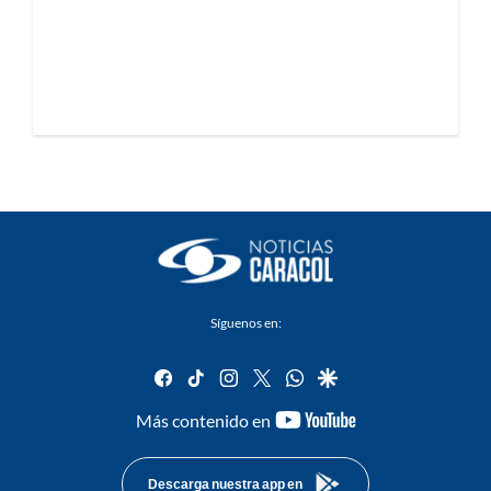
Síguenos en:
facebook
tiktok
instagram
twitter
whatsapp
google
youtube-
Más contenido en
footer
Descarga nuestra app en