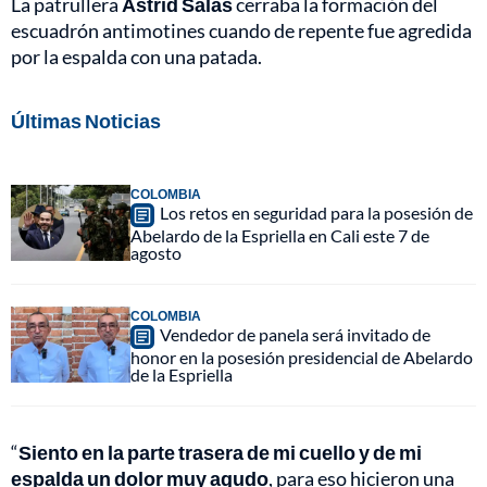
La patrullera
Astrid Salas
cerraba la formación del
escuadrón antimotines cuando de repente fue agredida
por la espalda con una patada.
Últimas Noticias
COLOMBIA
Los retos en seguridad para la posesión de
Abelardo de la Espriella en Cali este 7 de
agosto
COLOMBIA
Vendedor de panela será invitado de
honor en la posesión presidencial de Abelardo
de la Espriella
“
Siento en la parte trasera de mi cuello y de mi
espalda un dolor muy agudo
, para eso hicieron una