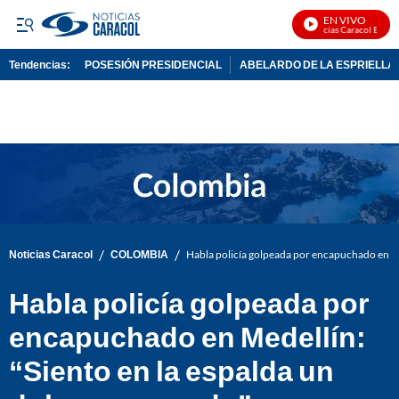
EN VIVO
Noticias Caracol En Vivo
Tendencias:
POSESIÓN PRESIDENCIAL
ABELARDO DE LA ESPRIELLA
PUBLICIDAD
/
/
Noticias Caracol
COLOMBIA
Habla policía golpeada por encapuchado en Me
Habla policía golpeada por
encapuchado en Medellín:
“Siento en la espalda un