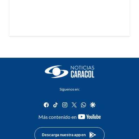
Síguenos en:
facebook
tiktok
instagram
twitter
whatsapp
google
youtube-
Más contenido en
footer
Descarga nuestra app en