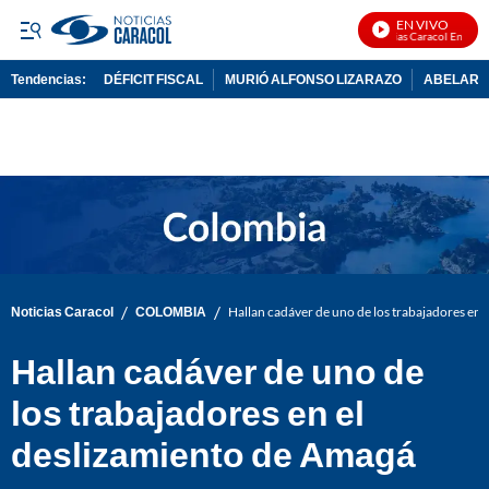
EN VIVO
Noticias Caracol En Vivo
Tendencias:
DÉFICIT FISCAL
MURIÓ ALFONSO LIZARAZO
ABELARDO
PUBLICIDAD
/
/
Noticias Caracol
COLOMBIA
Hallan cadáver de uno de los trabajadores en 
Hallan cadáver de uno de
los trabajadores en el
deslizamiento de Amagá