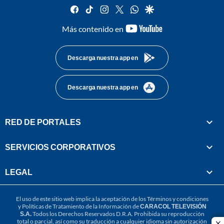
facebook
tiktok
instagram
twitter
whatsapp
google
youtube-
Más contenido en
footer
Descarga nuestra app en
Descarga nuestra app en
RED DE PORTALES
SERVICIOS CORPORATIVOS
LEGAL
El uso de este sitio web implica la aceptación de los
Términos y condiciones
y
Políticas de Tratamiento de la Información
de
CARACOL TELEVISIÓN
S.A.
Todos los Derechos Reservados D.R.A. Prohibida su reproducción
total o parcial, así como su traducción a cualquier idioma sin autorización