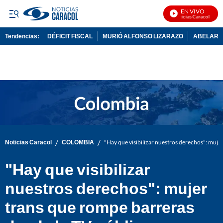
EN VIVO
Noticias Caracol En Viv
Tendencias:
DÉFICIT FISCAL
MURIÓ ALFONSO LIZARAZO
ABELARDO
PUBLICIDAD
/
/
Noticias Caracol
COLOMBIA
"Hay que visibilizar nuestros derechos": muje
"Hay que visibilizar
nuestros derechos": mujer
trans que rompe barreras