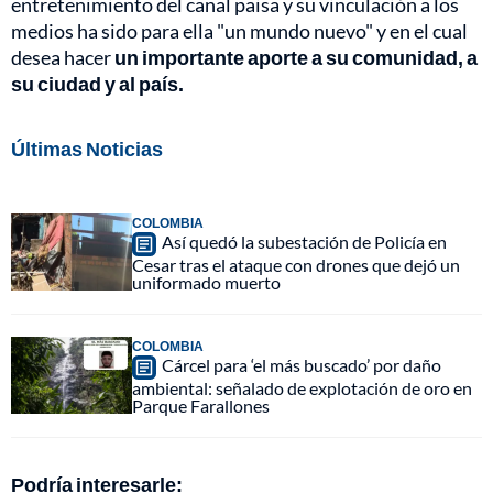
entretenimiento del canal paisa y su vinculación a los
medios ha sido para ella "un mundo nuevo" y en el cual
desea hacer
un importante aporte a su comunidad, a
su ciudad y al país.
Últimas Noticias
COLOMBIA
Así quedó la subestación de Policía en
Cesar tras el ataque con drones que dejó un
uniformado muerto
COLOMBIA
Cárcel para ‘el más buscado’ por daño
ambiental: señalado de explotación de oro en
Parque Farallones
Podría interesarle: