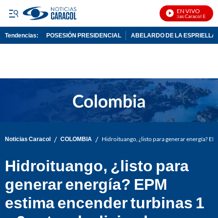
EN VIVO
Noticias Caracol En Vivo
Tendencias:
POSESIÓN PRESIDENCIAL
ABELARDO DE LA ESPRIELLA
PUBLICIDAD
/
/
Noticias Caracol
COLOMBIA
Hidroituango, ¿listo para generar energía? EP
Hidroituango, ¿listo para
generar energía? EPM
estima encender turbinas 1