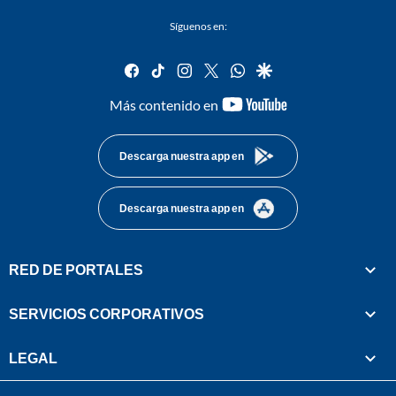
Síguenos en:
facebook
tiktok
instagram
twitter
whatsapp
google
youtube-
Más contenido en
footer
Descarga nuestra app en
Descarga nuestra app en
RED DE PORTALES
SERVICIOS CORPORATIVOS
LEGAL