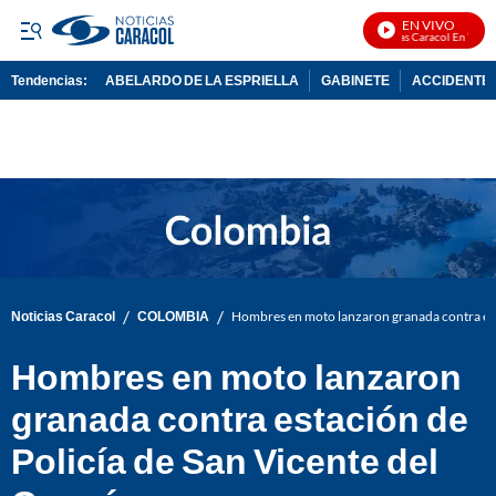
EN VIVO
Noticias Caracol En Vivo
Tendencias:
ABELARDO DE LA ESPRIELLA
GABINETE
ACCIDENTE 
PUBLICIDAD
/
/
Noticias Caracol
COLOMBIA
Hombres en moto lanzaron granada contra esta
Hombres en moto lanzaron
granada contra estación de
Policía de San Vicente del