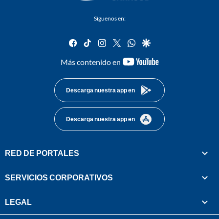
Síguenos en:
facebook
tiktok
instagram
twitter
whatsapp
google
youtube-
Más contenido en
footer
Descarga nuestra app en
Descarga nuestra app en
RED DE PORTALES
SERVICIOS CORPORATIVOS
LEGAL