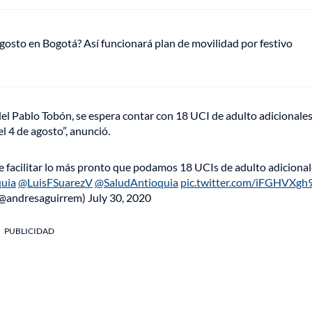
gosto en Bogotá? Así funcionará plan de movilidad por festivo
el Pablo Tobón, se espera contar con 18 UCI de adulto adicionales 
l 4 de agosto”, anunció.
e facilitar lo más pronto que podamos 18 UCIs de adulto adicional
uia
@LuisFSuarezV
@SaludAntioquia
pic.twitter.com/iFGHVXgh
(@andresaguirrem)
July 30, 2020
PUBLICIDAD