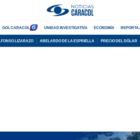
GOL CARACOL
UNIDAD INVESTIGATIVA
ECONOMÍA
REPORTA
LFONSO LIZARAZO
ABELARDO DE LA ESPRIELLA
PRECIO DEL DÓLAR
PUBLICIDAD