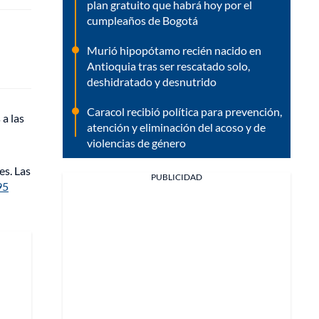
plan gratuito que habrá hoy por el
cumpleaños de Bogotá
Murió hipopótamo recién nacido en
Antioquia tras ser rescatado solo,
deshidratado y desnutrido
Caracol recibió política para prevención,
a las
atención y eliminación del acoso y de
violencias de género
es. Las
PUBLICIDAD
95