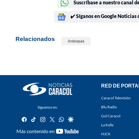
Suscríbase a nuestro canal d
✔️ Síganos en Google Noticias
Relacionados
Antioquia
RED DE PORTA
Caracol Televisión
Blu Radio
Síguenos en:
Gol Caracol
facebook
tiktok
instagram
twitter
whatsapp
google
La Kalle
youtube-
Más contenido en
HJCK
footer