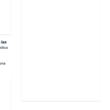
 las
édico
 una