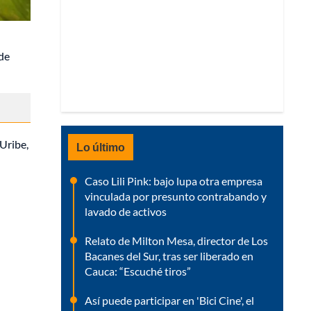
 de
 Uribe,
Lo último
Caso Lili Pink: bajo lupa otra empresa
vinculada por presunto contrabando y
lavado de activos
Relato de Milton Mesa, director de Los
Bacanes del Sur, tras ser liberado en
Cauca: “Escuché tiros”
Así puede participar en 'Bici Cine', el