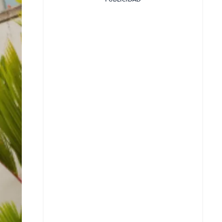
Facebook
X
Whatsapp
Copiar enlace
Telegram
LinkedIn