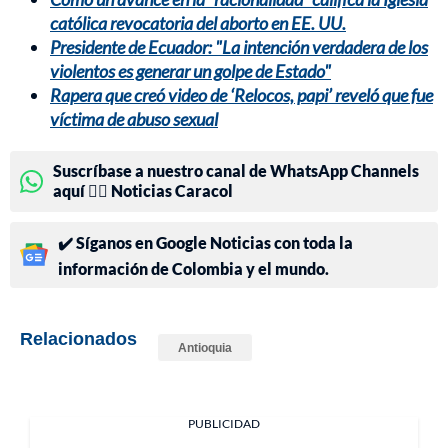
católica revocatoria del aborto en EE. UU.
Presidente de Ecuador: "La intención verdadera de los
violentos es generar un golpe de Estado"
Rapera que creó video de ‘Relocos, papi’ reveló que fue
víctima de abuso sexual
Suscríbase a nuestro canal de WhatsApp Channels
aquí 👉🏻 Noticias Caracol
✔️ Síganos en Google Noticias con toda la
información de Colombia y el mundo.
Relacionados
Antioquia
PUBLICIDAD