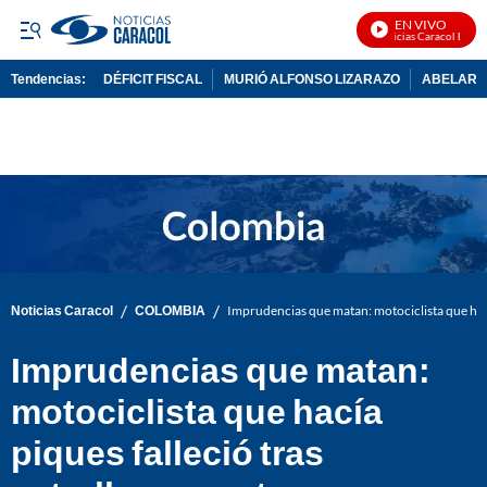
EN VIVO
Noticias Caracol En Viv
Tendencias:
DÉFICIT FISCAL
MURIÓ ALFONSO LIZARAZO
ABELARDO
PUBLICIDAD
/
/
Noticias Caracol
COLOMBIA
Imprudencias que matan: motociclista que hací
Imprudencias que matan:
motociclista que hacía
piques falleció tras