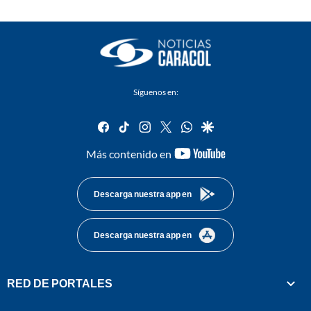
Síguenos en:
facebook
tiktok
instagram
twitter
whatsapp
google
youtube-
Más contenido en
footer
Descarga nuestra app en
Descarga nuestra app en
RED DE PORTALES