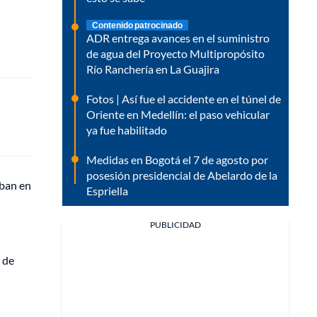
Contenido patrocinado
ADR entrega avances en el suministro
de agua del Proyecto Multipropósito
Río Ranchería en La Guajira
Fotos | Así fue el accidente en el túnel de
Oriente en Medellín: el paso vehicular
ya fue habilitado
Medidas en Bogotá el 7 de agosto por
posesión presidencial de Abelardo de la
aban en
Espriella
PUBLICIDAD
 de