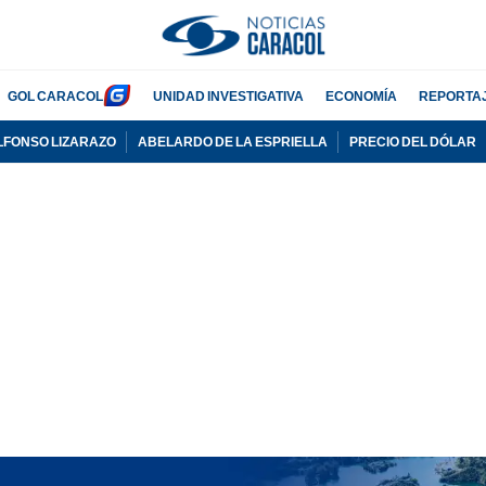
GOL CARACOL
UNIDAD INVESTIGATIVA
ECONOMÍA
REPORTA
LFONSO LIZARAZO
ABELARDO DE LA ESPRIELLA
PRECIO DEL DÓLAR
PUBLICIDAD