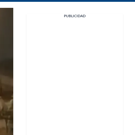
Facebook
PUBLICIDAD
X
Whatsapp
Copiar enlace
Telegram
LinkedIn