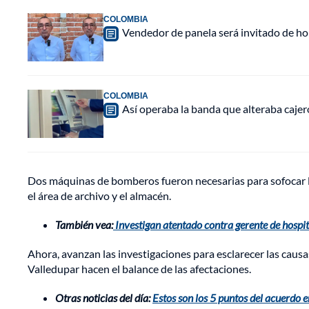
COLOMBIA
Vendedor de panela será invitado de hon
COLOMBIA
Así operaba la banda que alteraba caje
Dos máquinas de bomberos fueron necesarias para sofocar 
el área de archivo y el almacén.
También vea:
Investigan atentado contra gerente de hospi
Ahora, avanzan las investigaciones para esclarecer las causas
Valledupar hacen el balance de las afectaciones.
Otras noticias del día:
Estos son los 5 puntos del acuerdo e