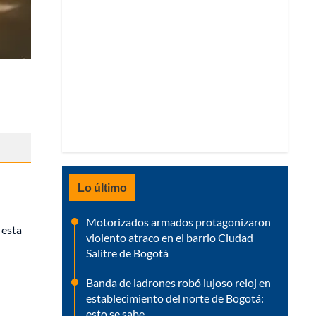
Lo último
Motorizados armados protagonizaron
 esta
violento atraco en el barrio Ciudad
Salitre de Bogotá
Banda de ladrones robó lujoso reloj en
establecimiento del norte de Bogotá:
esto se sabe