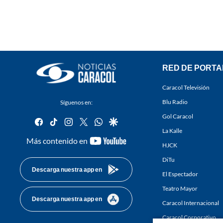
RED DE PORTA
Caracol Televisión
Blu Radio
Síguenos en:
Gol Caracol
facebook
tiktok
instagram
twitter
whatsapp
google
La Kalle
youtube-
Más contenido en
HJCK
footer
DiTu
Descarga nuestra app en
El Espectador
Teatro Mayor
Descarga nuestra app en
Caracol Internacional
Caracol Corporativo