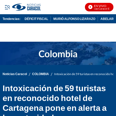
EN VIVO
Noticias Caracol En Vivo
Tendencias:
DÉFICIT FISCAL
MURIÓ ALFONSO LIZARAZO
ABELARDO
PUBLICIDAD
/
/
Noticias Caracol
COLOMBIA
Intoxicación de 59 turistas en reconocido hote
Intoxicación de 59 turistas
en reconocido hotel de
Cartagena pone en alerta a