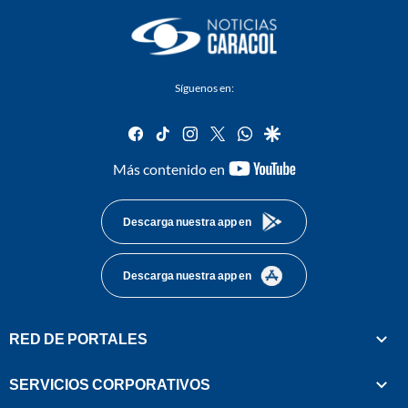
Síguenos en:
facebook
tiktok
instagram
twitter
whatsapp
google
youtube-
Más contenido en
footer
Descarga nuestra app en
Descarga nuestra app en
RED DE PORTALES
SERVICIOS CORPORATIVOS