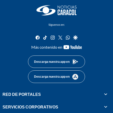
Síguenos en:
facebook
tiktok
instagram
twitter
whatsapp
google
youtube-
Más contenido en
footer
Descarga nuestra app en
Descarga nuestra app en
RED DE PORTALES
SERVICIOS CORPORATIVOS