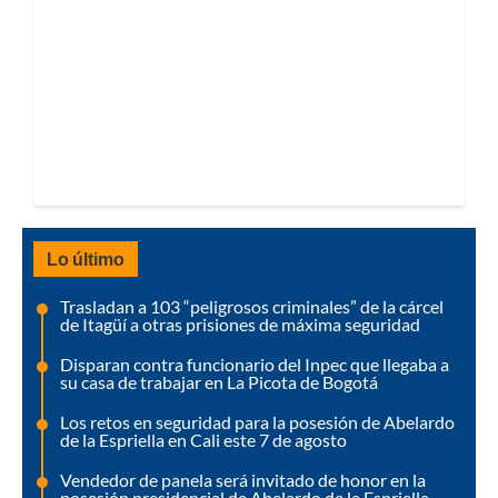
Lo último
Trasladan a 103 “peligrosos criminales” de la cárcel
de Itagüí a otras prisiones de máxima seguridad
Disparan contra funcionario del Inpec que llegaba a
su casa de trabajar en La Picota de Bogotá
Los retos en seguridad para la posesión de Abelardo
de la Espriella en Cali este 7 de agosto
Vendedor de panela será invitado de honor en la
posesión presidencial de Abelardo de la Espriella