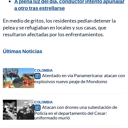
A plena luz del día, conductor intentó apuñalar
a otro tras estrellarse
En medio de gritos, los residentes pedían detener la
pelea y se refugiaban en locales y sus casas, que
resultaron afectadas por los enfrentamientos.
Últimas Noticias
COLOMBIA
Atentado en vía Panamericana: atacan con
explosivos nuevo peaje de Mondomo
COLOMBIA
Atacan con drones una subestación de
Policía en el departamento del Cesar:
uniformado murió