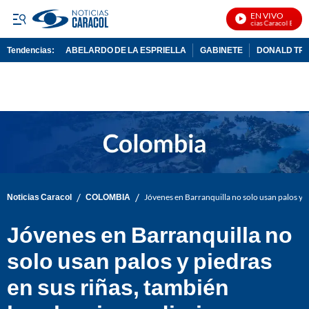
EN VIVO
Noticias Caracol En Viv
Tendencias:
ABELARDO DE LA ESPRIELLA
GABINETE
DONALD TR
PUBLICIDAD
/
/
Noticias Caracol
COLOMBIA
Jóvenes en Barranquilla no solo usan palos y 
Jóvenes en Barranquilla no
solo usan palos y piedras
en sus riñas, también