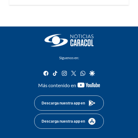
Síguenos en:
facebook
tiktok
instagram
twitter
whatsapp
google
youtube-
Más contenido en
footer
Descarga nuestra app en
Descarga nuestra app en