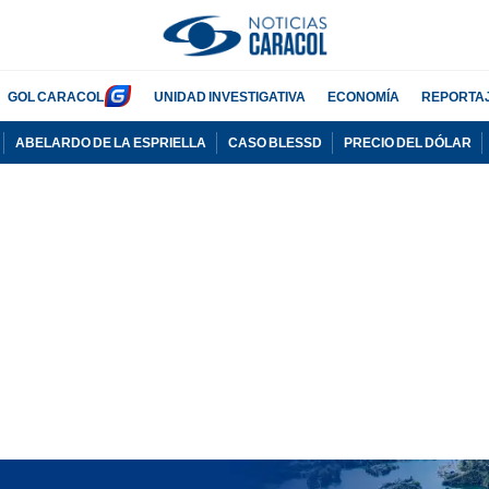
GOL CARACOL
UNIDAD INVESTIGATIVA
ECONOMÍA
REPORTA
ABELARDO DE LA ESPRIELLA
CASO BLESSD
PRECIO DEL DÓLAR
PUBLICIDAD