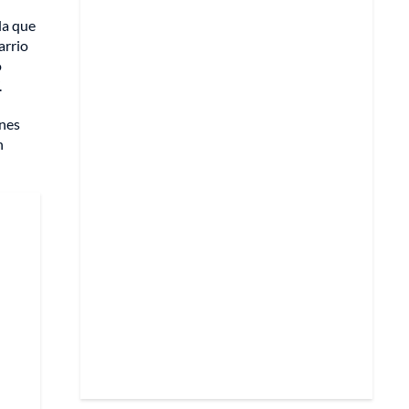
la que
arrio
o
.
ones
n