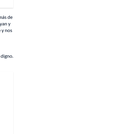
 más de
ayan y
 y nos
 digno.