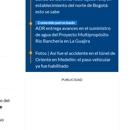
establecimiento del norte de Bogotá:
esto se sabe
Contenido patrocinado
ADR entrega avances en el suministro
de agua del Proyecto Multipropósito
Río Ranchería en La Guajira
Fotos | Así fue el accidente en el túnel de
Oriente en Medellín: el paso vehicular
ya fue habilitado
PUBLICIDAD
ro del
ue
so