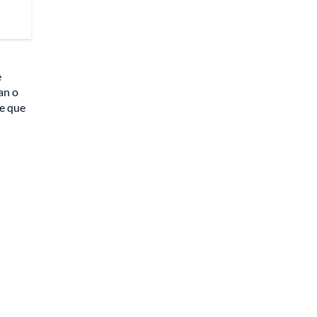
e
an o
de que