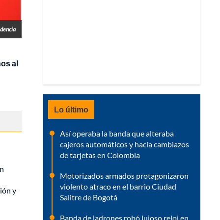
idencia
os al
Lo último
Así operaba la banda que alteraba
cajeros automáticos y hacía cambiazos
de tarjetas en Colombia
en
Motorizados armados protagonizaron
violento atraco en el barrio Ciudad
ión y
Salitre de Bogotá
Banda de ladrones robó lujoso reloj en