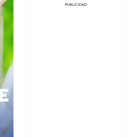
Facebook
PUBLICIDAD
X
Whatsapp
Copiar enlace
Telegram
LinkedIn