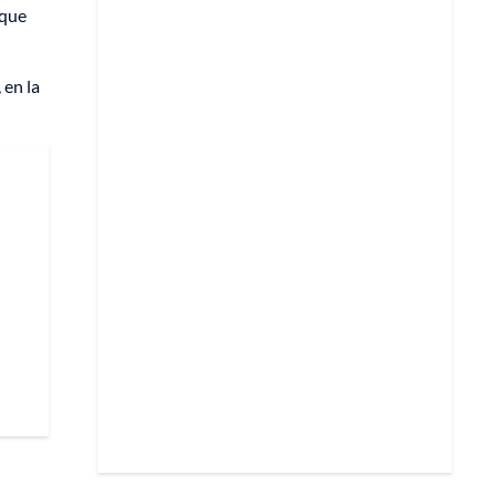
que
 en la