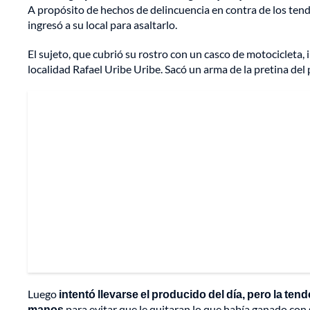
A propósito de hechos de delincuencia en contra de los ten
ingresó a su local para asaltarlo.
El sujeto, que cubrió su rostro con un casco de motocicleta, 
localidad Rafael Uribe Uribe. Sacó un arma de la pretina del 
Luego
intentó llevarse el producido del día, pero la ten
manos
para evitar que le quitaran lo que había ganado con 