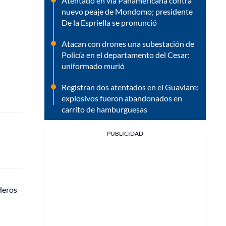
Atentado en vía Panamericana contra
nuevo peaje de Mondomo; presidente
De la Espriella se pronunció
Atacan con drones una subestación de
Policía en el departamento del Cesar:
uniformado murió
Registran dos atentados en el Guaviare:
explosivos fueron abandonados en
carrito de hamburguesas
PUBLICIDAD
deros