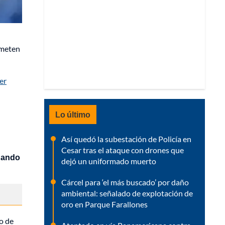
 meten
er
Lo último
Así quedó la subestación de Policía en
Cesar tras el ataque con drones que
ando
dejó un uniformado muerto
Cárcel para ‘el más buscado’ por daño
ambiental: señalado de explotación de
oro en Parque Farallones
so de