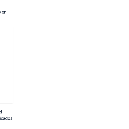
s en
el
bicados