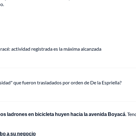
io.
racé: actividad registrada es la máxima alcanzada
osidad" que fueron trasladados por orden de De la Espriella?
s ladrones en bicicleta huyen hacia la avenida Boyacá
. Ten
obo a su negocio