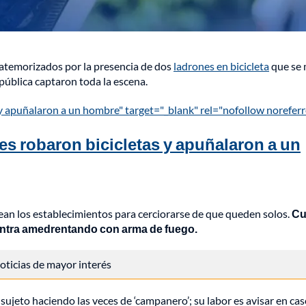
n atemorizados por la presencia de dos
ladrones en bicicleta
que se
pública captaron toda la escena.
 y apuñalaron a un hombre" target="_blank" rel="nofollow noreferr
es robaron bicicletas y apuñalaron a un
an los establecimientos para cerciorarse de que queden solos.
Cu
y entra amedrentando con arma de fuego.
 noticias de mayor interés
o sujeto haciendo las veces de ‘campanero’; su labor es avisar en ca