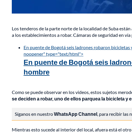
Los tenderos de la parte norte de la localidad de Suba está
a los establecimientos a robar. Cámaras de seguridad en vía 
En puente de Bogotá seis ladrones robaron bicicletas
noopener" type="text/html">
En puente de Bogotá seis ladron
hombre
Como se puede observar en los videos, estos sujetos merode
se deciden a robar, uno de ellos parquea la bicicleta 
Síganos en nuestro
WhatsApp Channel
, para recibir las
Mientras esto sucede al interior del local, afuera está el otr