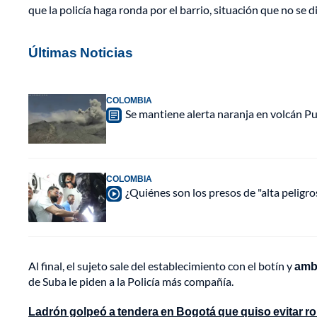
que la policía haga ronda por el barrio, situación que no se d
Últimas Noticias
COLOMBIA
Se mantiene alerta naranja en volcán Pu
COLOMBIA
¿Quiénes son los presos de "alta peligr
Al final, el sujeto sale del establecimiento con el botín y
ambo
de Suba le piden a la Policía más compañía.
Ladrón golpeó a tendera en Bogotá que quiso evitar r