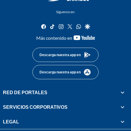
Síguenos en:
facebook
tiktok
instagram
twitter
whatsapp
google
youtube-
Más contenido en
footer
Descarga nuestra app en
Descarga nuestra app en
RED DE PORTALES
SERVICIOS CORPORATIVOS
LEGAL