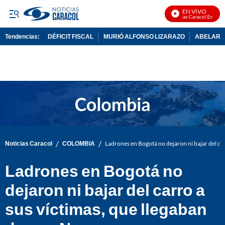
EN VIVO
Noticias Caracol En Vivo
Tendencias:
DÉFICIT FISCAL
MURIÓ ALFONSO LIZARAZO
ABELARDO
PUBLICIDAD
/
/
Noticias Caracol
COLOMBIA
Ladrones en Bogotá no dejaron ni bajar del ca
Ladrones en Bogotá no
dejaron ni bajar del carro a
sus víctimas, que llegaban