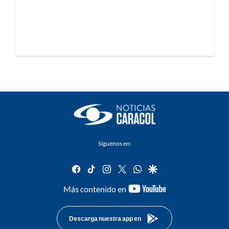
Síguenos en:
facebook
tiktok
instagram
twitter
whatsapp
google
youtube-
Más contenido en
footer
Descarga nuestra app en