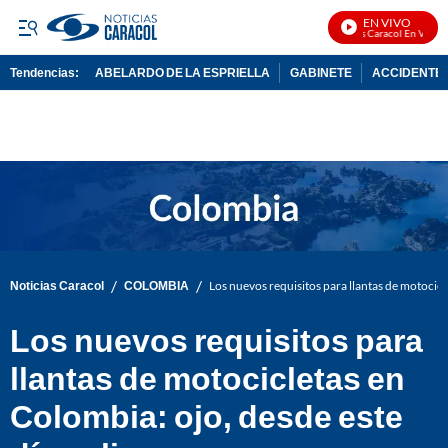
EN VIVO
Noticias Caracol En Vivo
Tendencias:
ABELARDO DE LA ESPRIELLA
GABINETE
ACCIDENTE 
PUBLICIDAD
/
/
Noticias Caracol
COLOMBIA
Los nuevos requisitos para llantas de motocicl
Los nuevos requisitos para
llantas de motocicletas en
Colombia: ojo, desde este