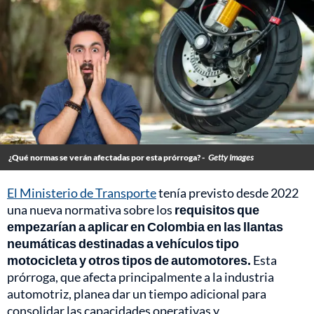
¿Qué normas se verán afectadas por esta prórroga? -
Getty Images
El Ministerio de Transporte
tenía previsto desde 2022
una nueva normativa sobre los
requisitos que
empezarían a aplicar en Colombia en las llantas
neumáticas destinadas a vehículos tipo
motocicleta y otros tipos de automotores.
Esta
prórroga, que afecta principalmente a la industria
automotriz, planea dar un tiempo adicional para
consolidar las capacidades operativas y