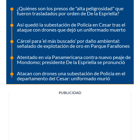
¿Quiénes son los presos de "alta peligrosidad" que
fueron trasladados por orden de De la Espriella?
Así quedó la subestación de Policía en Cesar tras el
ataque con drones que dejó un uniformado muerto
Cárcel para ‘el más buscado’ por daño ambiental:
señalado de explotación de oro en Parque Farallones
Atentado en vía Panamericana contra nuevo peaje de
Mondomo; presidente De la Espriella se pronunció
Atacan con drones una subestación de Policía en el
departamento del Cesar: uniformado murió
PUBLICIDAD