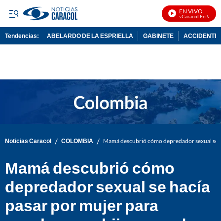
EN VIVO
Noticias Caracol En Vivo
Tendencias:
ABELARDO DE LA ESPRIELLA
GABINETE
ACCIDENTE 
PUBLICIDAD
/
/
Noticias Caracol
COLOMBIA
Mamá descubrió cómo depredador sexual se hac
Mamá descubrió cómo
depredador sexual se hacía
pasar por mujer para