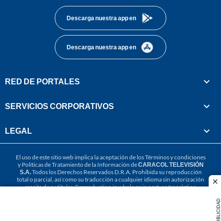
Descarga nuestra app en
Descarga nuestra app en
RED DE PORTALES
SERVICIOS CORPORATIVOS
LEGAL
El uso de este sitio web implica la aceptación de los
Términos y condiciones
y
Políticas de Tratamiento de la Información
de
CARACOL TELEVISIÓN
S.A.
Todos los Derechos Reservados D.R.A. Prohibida su reproducción
total o parcial, así como su traducción a cualquier idioma sin autorización
cl
escrita de su titular. Reproduction in whole or in part, or translation
without written permission is prohibited. All rights reserved 2025.
PUBLICIDAD
MIEMBRO DE: