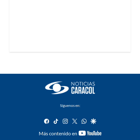
Síguenos en:
facebook
tiktok
instagram
twitter
whatsapp
google
youtube-
Más contenido en
footer