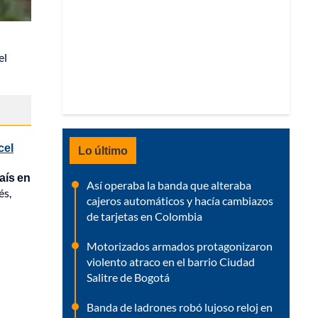
el
cel
Lo último
aís en
Así operaba la banda que alteraba
és,
cajeros automáticos y hacía cambiazos
de tarjetas en Colombia
Motorizados armados protagonizaron
violento atraco en el barrio Ciudad
Salitre de Bogotá
Banda de ladrones robó lujoso reloj en