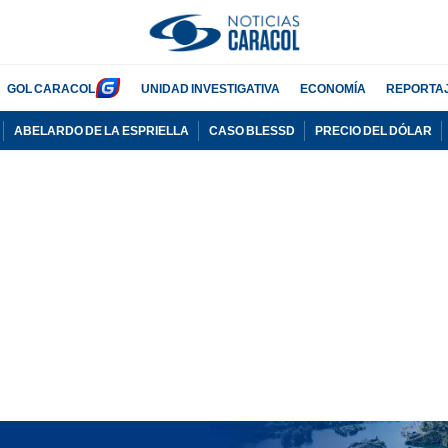
GOL CARACOL
UNIDAD INVESTIGATIVA
ECONOMÍA
REPORTA
ABELARDO DE LA ESPRIELLA
CASO BLESSD
PRECIO DEL DÓLAR
PUBLICIDAD