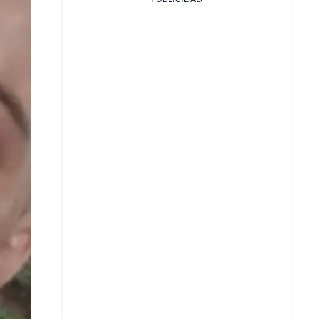
Facebook
X
Whatsapp
Copiar enlace
Telegram
LinkedIn