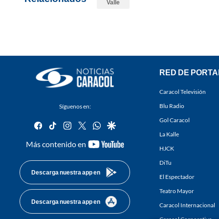
Valle
RED DE PORTA
Caracol Televisión
Blu Radio
Síguenos en:
Gol Caracol
facebook
tiktok
instagram
twitter
whatsapp
google
La Kalle
youtube-
Más contenido en
HJCK
footer
DiTu
Descarga nuestra app en
El Espectador
Teatro Mayor
Descarga nuestra app en
Caracol Internacional