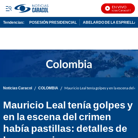
EN VIVO
Noticias Caracol En Viv
Tendencias:
POSESIÓN PRESIDENCIAL
ABELARDO DE LA ESPRIELLA
PUBLICIDAD
/
/
Noticias Caracol
COLOMBIA
Mauricio Leal tenía golpes y en la escena del cr
Mauricio Leal tenía golpes y
en la escena del crimen
había pastillas: detalles de