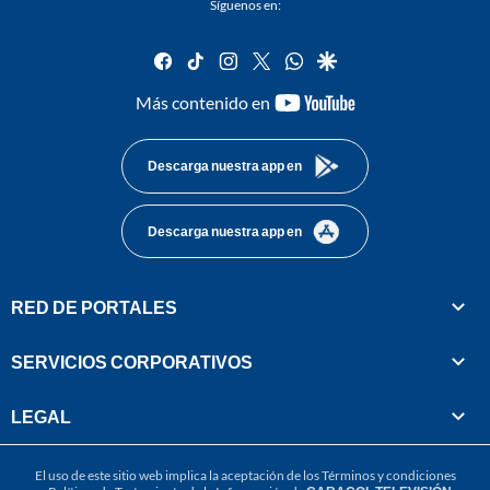
Síguenos en:
facebook
tiktok
instagram
twitter
whatsapp
google
youtube-
Más contenido en
footer
Descarga nuestra app en
Descarga nuestra app en
RED DE PORTALES
SERVICIOS CORPORATIVOS
LEGAL
El uso de este sitio web implica la aceptación de los
Términos y condiciones