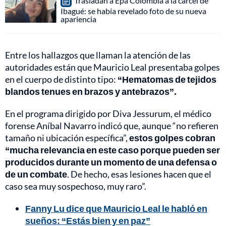
Trasladan a Epa Colombia a la cárcel de
Ibagué: se había revelado foto de su nueva
apariencia
Entre los hallazgos que llaman la atención de las
autoridades están que Mauricio Leal presentaba golpes
en el cuerpo de distinto tipo:
“Hematomas de tejidos
blandos tenues en brazos y antebrazos”.
En el programa dirigido por Diva Jessurum, el médico
forense Aníbal Navarro indicó que, aunque “no refieren
tamaño ni ubicación específica”,
estos golpes cobran
“mucha relevancia en este caso porque pueden ser
producidos durante un momento de una defensa o
de un combate
. De hecho, esas lesiones hacen que el
caso sea muy sospechoso, muy raro”.
Fanny Lu dice que Mauricio Leal le habló en
sueños: “Estás bien y en paz”