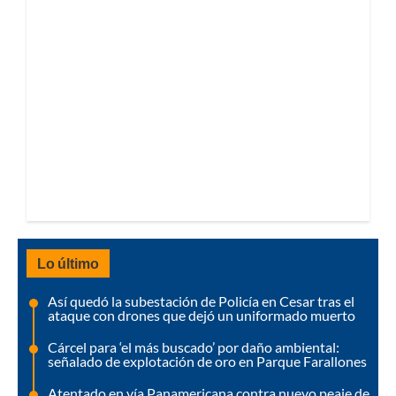
Lo último
Así quedó la subestación de Policía en Cesar tras el
ataque con drones que dejó un uniformado muerto
Cárcel para ‘el más buscado’ por daño ambiental:
señalado de explotación de oro en Parque Farallones
Atentado en vía Panamericana contra nuevo peaje de