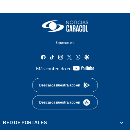
Síguenos en:
facebook
tiktok
instagram
twitter
whatsapp
google
youtube-
Más contenido en
footer
Descarga nuestra app en
Descarga nuestra app en
RED DE PORTALES