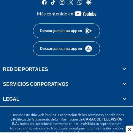
facebook
tiktok
instagram
twitter
whatsapp
google
youtube-
Más contenido en
footer
Descarga nuestra app en
Descarga nuestra app en
RED DE PORTALES
SERVICIOS CORPORATIVOS
LEGAL
El uso de este sitio web implica la aceptación de los
Términos y condiciones
y
Políticas de Tratamiento de la Información
de
CARACOL TELEVISIÓN
S.A.
Todos los Derechos Reservados D.R.A. Prohibida su reproducción
total o parcial, así como su traducción a cualquier idioma sin autorización
cl
escrita de su titular. Reproduction in whole or in part, or translation