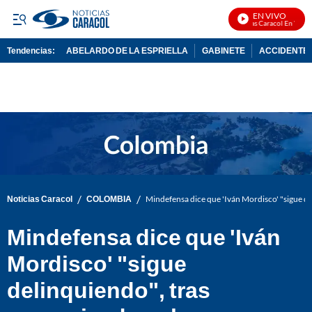
EN VIVO
Noticias Caracol En Vivo
Tendencias:
ABELARDO DE LA ESPRIELLA
GABINETE
ACCIDENTE 
PUBLICIDAD
/
/
Noticias Caracol
COLOMBIA
Mindefensa dice que 'Iván Mordisco' "sigue d
Mindefensa dice que 'Iván
Mordisco' "sigue
delinquiendo", tras