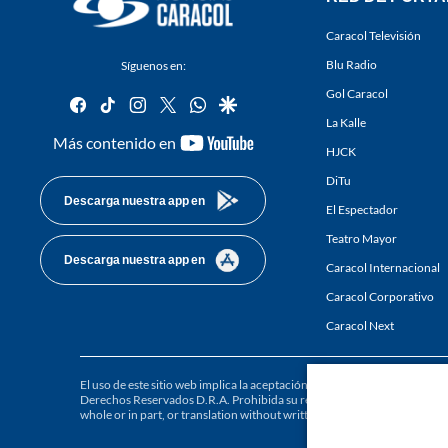
Caracol Televisión
Blu Radio
Síguenos en:
Gol Caracol
facebook
tiktok
instagram
twitter
whatsapp
google
La Kalle
youtube-
Más contenido en
HJCK
footer
DiTu
Descarga nuestra app en
El Espectador
Teatro Mayor
Descarga nuestra app en
Caracol Internacional
Caracol Corporativo
Caracol Next
El uso de este sitio web implica la aceptación de los
Términos y condici
Derechos Reservados D.R.A. Prohibida su reproducción total o parcial, a
whole or in part, or translation without written permission is prohibited