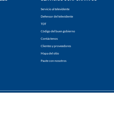
Servicio al televidente
Defensor del televidente
TDT
Código del buen gobierno
Contáctenos
Clientes y proveedores
Mapa del sitio
Paute con nosotros
ones
y
Políticas de Tratamiento de la Información
de
CARACOL TELEVISIÓN S.A.
Todo
sí como su traducción a cualquier idioma sin autorización escrita de su titular. Repro
. All rights reserved 2025.