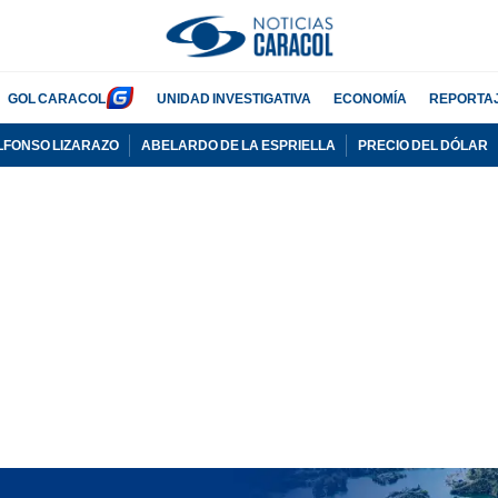
GOL CARACOL
UNIDAD INVESTIGATIVA
ECONOMÍA
REPORTA
LFONSO LIZARAZO
ABELARDO DE LA ESPRIELLA
PRECIO DEL DÓLAR
PUBLICIDAD