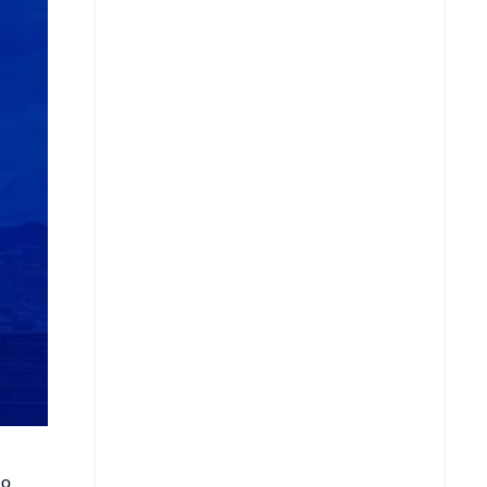
Copiar enlace
Telegram
LinkedIn
 o