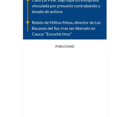
vinculada por presunto contrabando y
lavado de activos
Relato de Milton Mesa, director de Los
Bacanes del Sur, tras ser liberado en
Cauca: “Escuché tiros”
PUBLICIDAD