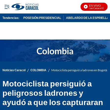
EN VIVO
Noticias Caracol En Vivo
Tendencias:
POSESIÓN PRESIDENCIAL
ABELARDO DE LA ESPRIELLA
PUBLICIDAD
/
/
Noticias Caracol
COLOMBIA
Motociclista persiguió a ladrones en Bogotá y
Motociclista persiguió a
peligrosos ladrones y
ayudó a que los capturaran