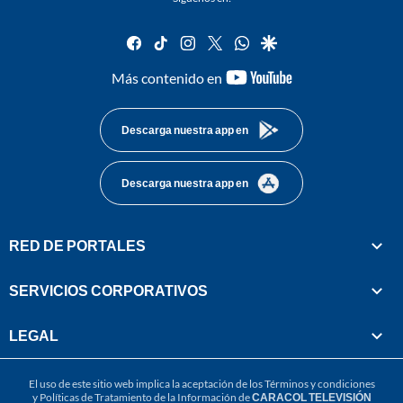
facebook
tiktok
instagram
twitter
whatsapp
google
youtube-
Más contenido en
footer
Descarga nuestra app en
Descarga nuestra app en
RED DE PORTALES
SERVICIOS CORPORATIVOS
LEGAL
El uso de este sitio web implica la aceptación de los
Términos y condiciones
y
Políticas de Tratamiento de la Información
de
CARACOL TELEVISIÓN