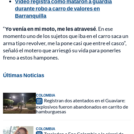
Video registra cómo mataron a guardia
durante robo a carro de valores en
Barranquilla
“
Yo venía en mi moto, me les atravesé
. En ese
momento uno de los sujetos que iba en el carro saca un
arma tipo revolver, me la pone casi que entre el casco”,
señaló el motero que arriesgó su vida para ponerles
freno a estos hampones.
Últimas Noticias
COLOMBIA
Registran dos atentados en el Guaviare:
explosivos fueron abandonados en carrito de
hamburguesas
COLOMBIA
Trasladan a Epa Colombia a la cárcel de