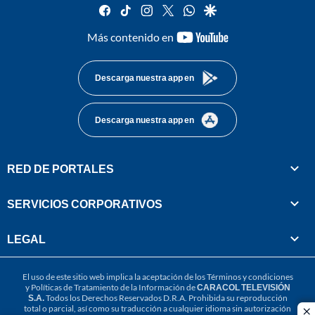
facebook
tiktok
instagram
twitter
whatsapp
google
youtube-
Más contenido en
footer
Descarga nuestra app en
Descarga nuestra app en
RED DE PORTALES
SERVICIOS CORPORATIVOS
LEGAL
El uso de este sitio web implica la aceptación de los
Términos y condiciones
y
Políticas de Tratamiento de la Información
de
CARACOL TELEVISIÓN
S.A.
Todos los Derechos Reservados D.R.A. Prohibida su reproducción
total o parcial, así como su traducción a cualquier idioma sin autorización