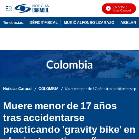
EN VIVO
Noticias Caracol En Vi
Tendencias:
DÉFICIT FISCAL
MURIÓ ALFONSO LIZARAZO
ABELARDO
PUBLICIDAD
/
/
Noticias Caracol
COLOMBIA
Muere menor de 17 años tras accidentarse prac
Muere menor de 17 años
tras accidentarse
practicando 'gravity bike' en