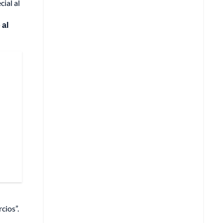
ial al
 al
cios”.