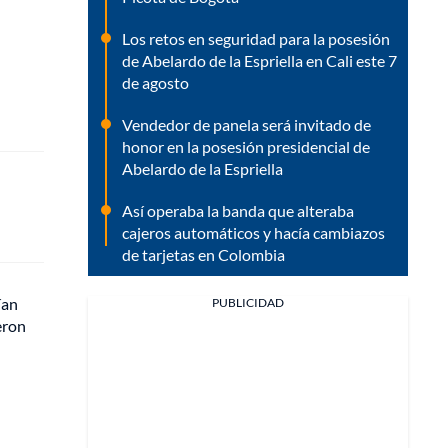
Los retos en seguridad para la posesión
de Abelardo de la Espriella en Cali este 7
de agosto
Vendedor de panela será invitado de
honor en la posesión presidencial de
Abelardo de la Espriella
Así operaba la banda que alteraba
cajeros automáticos y hacía cambiazos
de tarjetas en Colombia
ían
PUBLICIDAD
eron