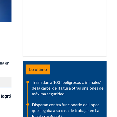
lla en
Lo último
Trasladan a 103 “peligrosos criminales”
de la cárcel de Itagüí a otras prisiones de
máxima seguridad
 logró
Disparan contra funcionario del Inpec
que llegaba a su casa de trabajar en La
Picota de Bogotá