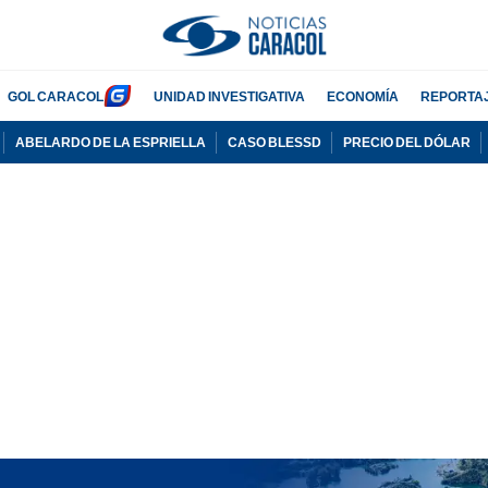
GOL CARACOL
UNIDAD INVESTIGATIVA
ECONOMÍA
REPORTA
ABELARDO DE LA ESPRIELLA
CASO BLESSD
PRECIO DEL DÓLAR
PUBLICIDAD