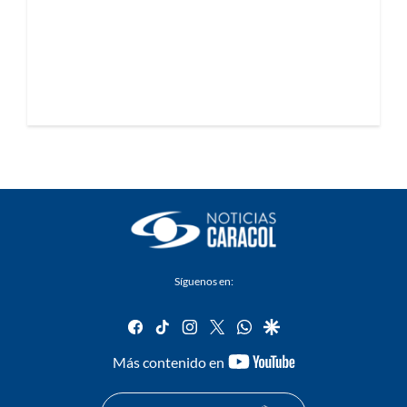
Síguenos en:
facebook
tiktok
instagram
twitter
whatsapp
google
youtube-
Más contenido en
footer