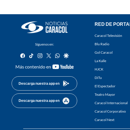
RED DE PORTA
Caracol Televisión
Blu Radio
Síguenos en:
Gol Caracol
facebook
tiktok
instagram
twitter
whatsapp
google
La Kalle
youtube-
Más contenido en
HJCK
footer
DiTu
Descarga nuestra app en
El Espectador
Teatro Mayor
Descarga nuestra app en
Caracol Internacional
Caracol Corporativo
Caracol Next