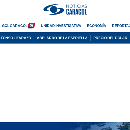
GOL CARACOL
UNIDAD INVESTIGATIVA
ECONOMÍA
REPORTA
LFONSO LIZARAZO
ABELARDO DE LA ESPRIELLA
PRECIO DEL DÓLAR
PUBLICIDAD