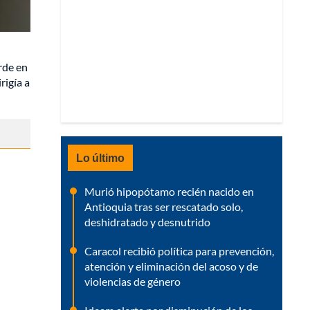
rde en
rigía a
Lo último
Murió hipopótamo recién nacido en
Antioquia tras ser rescatado solo,
deshidratado y desnutrido
Caracol recibió política para prevención,
atención y eliminación del acoso y de
violencias de género