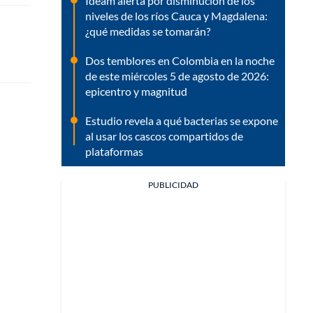
Ideam alerta por disminución de los
niveles de los ríos Cauca y Magdalena:
¿qué medidas se tomarán?
Dos temblores en Colombia en la noche
de este miércoles 5 de agosto de 2026:
epicentro y magnitud
Estudio revela a qué bacterias se expone
al usar los cascos compartidos de
plataformas
PUBLICIDAD