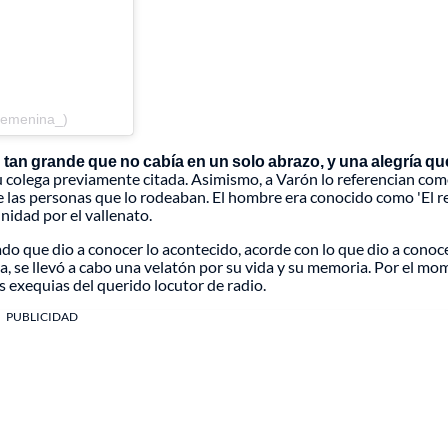
femenina_)
tan grande que no cabía en un solo abrazo, y una alegría qu
 su colega previamente citada. Asimismo, a Varón lo referencian co
 las personas que lo rodeaban. El hombre era conocido como 'El r
inidad por el vallenato.
ado que dio a conocer lo acontecido, acorde con lo que dio a conoc
ba, se llevó a cabo una velatón por su vida y su memoria. Por el m
las exequias del querido locutor de radio.
PUBLICIDAD