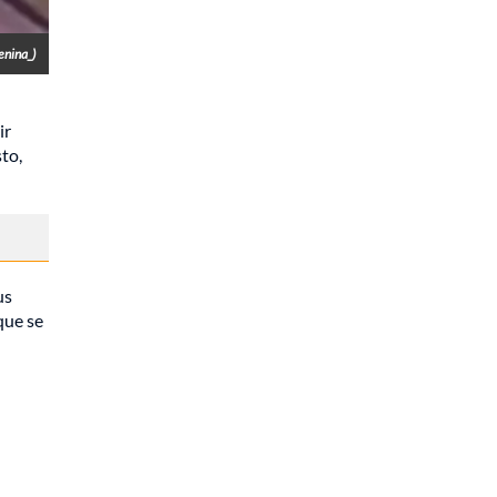
enina_)
ir
to,
us
que se