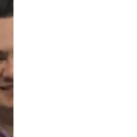
Facebook
X
Whatsapp
Copiar enlace
Telegram
LinkedIn