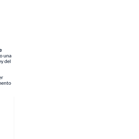
e
mo una
ey del
er
omento