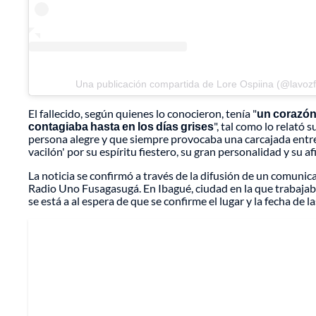
Una publicación compartida de Lore Ospiina (@lavoz
El fallecido, según quienes lo conocieron, tenía "
un corazón 
contagiaba hasta en los días grises
", tal como lo relató
persona alegre y que siempre provocaba una carcajada entre
vacilón' por su espíritu fiestero, su gran personalidad y su af
La noticia se confirmó a través de la difusión de un comunic
Radio Uno
Fusagasugá
. En Ibagué, ciudad en la que trabaja
se está a al espera de que se confirme el lugar y la fecha de 