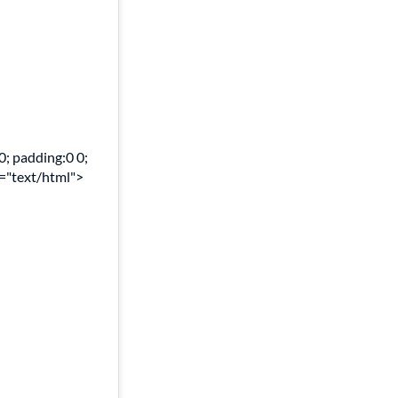
0; padding:0 0;
e="text/html">