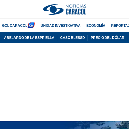
GOL CARACOL
UNIDAD INVESTIGATIVA
ECONOMÍA
REPORTA
ABELARDO DE LA ESPRIELLA
CASO BLESSD
PRECIO DEL DÓLAR
PUBLICIDAD