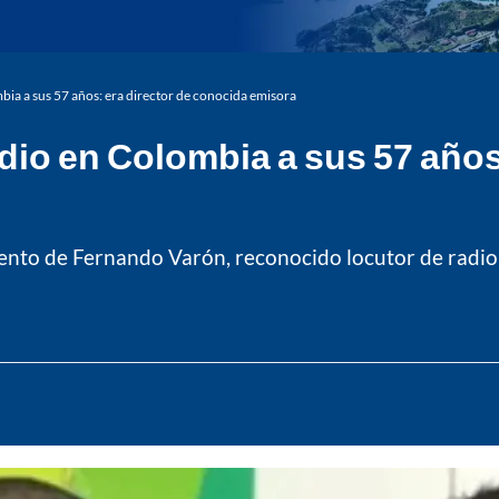
ia a sus 57 años: era director de conocida emisora
dio en Colombia a sus 57 años
imiento de Fernando Varón, reconocido locutor de radi