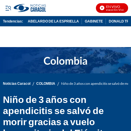
EN VIVO
Noticias Caracol En Vivo
Tendencias:
ABELARDO DE LA ESPRIELLA
GABINETE
DONALD TR
PUBLICIDAD
/
/
Noticias Caracol
COLOMBIA
Niño de 3 años con apendicitis se salvó de mor
Niño de 3 años con
apendicitis se salvó de
morir gracias a vuelo