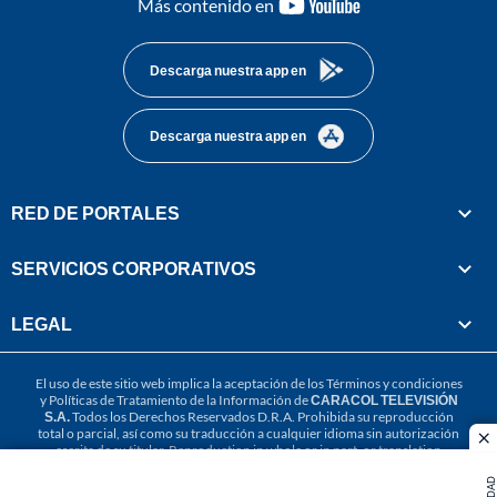
youtube-
Más contenido en
footer
Descarga nuestra app en
Descarga nuestra app en
RED DE PORTALES
SERVICIOS CORPORATIVOS
LEGAL
El uso de este sitio web implica la aceptación de los
Términos y condiciones
y
Políticas de Tratamiento de la Información
de
CARACOL TELEVISIÓN
S.A.
Todos los Derechos Reservados D.R.A. Prohibida su reproducción
total o parcial, así como su traducción a cualquier idioma sin autorización
cl
escrita de su titular. Reproduction in whole or in part, or translation
without written permission is prohibited. All rights reserved 2025.