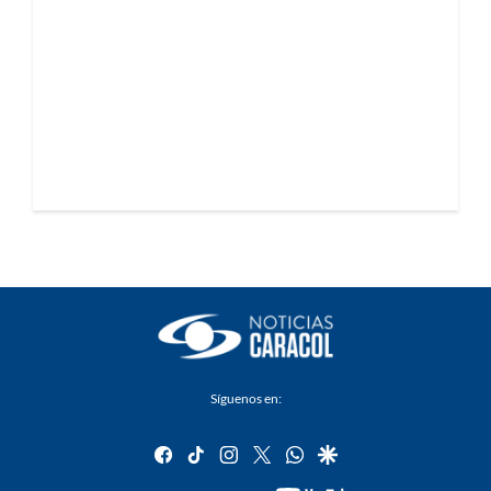
Síguenos en:
facebook
tiktok
instagram
twitter
whatsapp
google