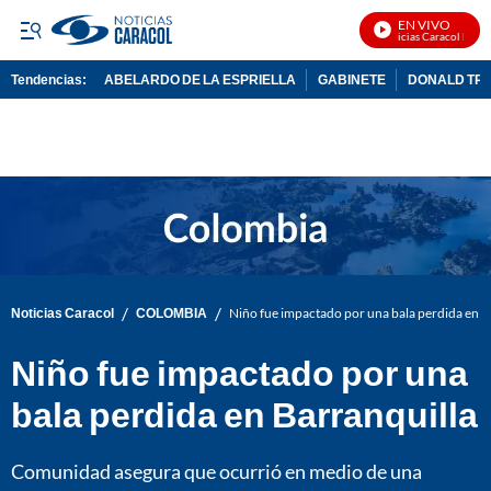
EN VIVO
Noticias Caracol En Viv
Tendencias:
ABELARDO DE LA ESPRIELLA
GABINETE
DONALD TR
PUBLICIDAD
/
/
Noticias Caracol
COLOMBIA
Niño fue impactado por una bala perdida en B
Niño fue impactado por una
bala perdida en Barranquilla
Comunidad asegura que ocurrió en medio de una