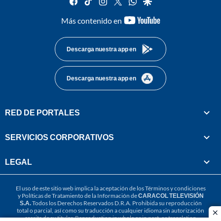
facebook
tiktok
instagram
twitter
whatsapp
google
youtube-
Más contenido en
footer
Descarga nuestra app en
Descarga nuestra app en
RED DE PORTALES
SERVICIOS CORPORATIVOS
LEGAL
El uso de este sitio web implica la aceptación de los
Términos y condiciones
y
Políticas de Tratamiento de la Información
de
CARACOL TELEVISIÓN
S.A.
Todos los Derechos Reservados D.R.A. Prohibida su reproducción
total o parcial, así como su traducción a cualquier idioma sin autorización
cl
escrita de su titular. Reproduction in whole or in part, or translation