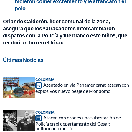
hicieron comer excremento y le arrancaron el
pelo
Orlando Calderón, líder comunal de la zona,
asegura que los “atracadores intercambiaron
disparos con la Policía y fue blanco este niño”, que
recibió un tiro en el tórax.
Últimas Noticias
COLOMBIA
Atentado en vía Panamericana: atacan con
explosivos nuevo peaje de Mondomo
COLOMBIA
Atacan con drones una subestación de
Policía en el departamento del Cesar:
uniformado murió