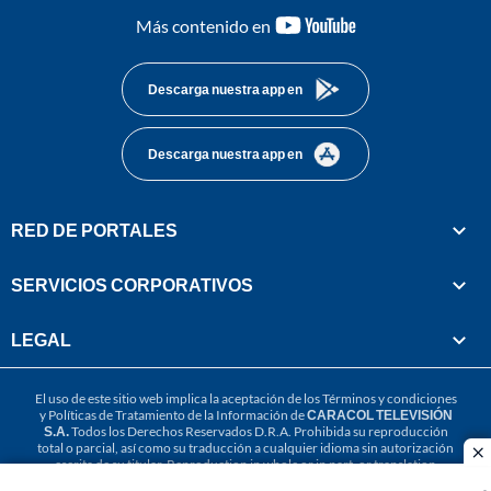
youtube-
Más contenido en
footer
Descarga nuestra app en
Descarga nuestra app en
RED DE PORTALES
SERVICIOS CORPORATIVOS
LEGAL
El uso de este sitio web implica la aceptación de los
Términos y condiciones
y
Políticas de Tratamiento de la Información
de
CARACOL TELEVISIÓN
S.A.
Todos los Derechos Reservados D.R.A. Prohibida su reproducción
total o parcial, así como su traducción a cualquier idioma sin autorización
cl
escrita de su titular. Reproduction in whole or in part, or translation
without written permission is prohibited. All rights reserved 2025.