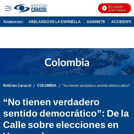
EN VIVO
Noticias Caracol En Vi
Tendencias:
ABELARDO DE LA ESPRIELLA
GABINETE
ACCIDENTE 
PUBLICIDAD
/
/
Noticias Caracol
COLOMBIA
“No tienen verdadero sentido democrático”: De
“No tienen verdadero
sentido democrático”: De la
Calle sobre elecciones en