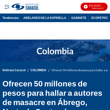
EN VIVO
Noticias Caracol 
Tendencias:
ABELARDO DE LA ESPRIELLA
GABINETE
ECOPETROL
PUBLICIDAD
/
/
Noticias Caracol
COLOMBIA
Ofrecen 50 millones de pesos para hallar a a
Ofrecen 50 millones de
pesos para hallar a autores
de masacre en Ábrego,