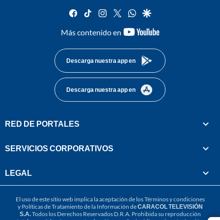
facebook
tiktok
instagram
twitter
whatsapp
google
youtube-
Más contenido en
footer
Descarga nuestra app en
Descarga nuestra app en
RED DE PORTALES
SERVICIOS CORPORATIVOS
LEGAL
El uso de este sitio web implica la aceptación de los
Términos y condiciones
y
Políticas de Tratamiento de la Información
de
CARACOL TELEVISIÓN
S.A.
Todos los Derechos Reservados D.R.A. Prohibida su reproducción