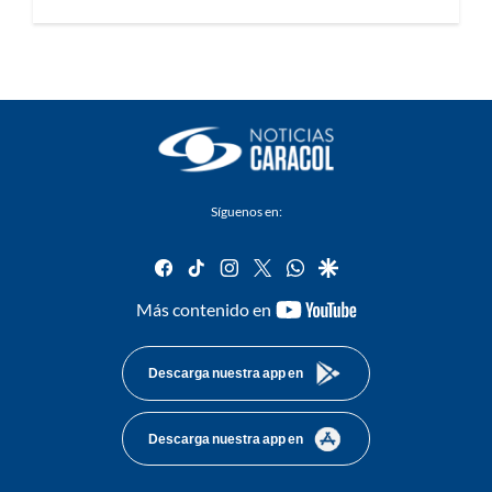
Síguenos en:
facebook
tiktok
instagram
twitter
whatsapp
google
youtube-
Más contenido en
footer
Descarga nuestra app en
Descarga nuestra app en