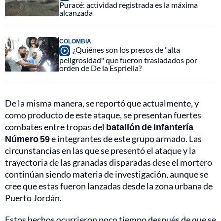
Puracé: actividad registrada es la máxima
alcanzada
COLOMBIA
¿Quiénes son los presos de "alta
peligrosidad" que fueron trasladados por
orden de De la Espriella?
De la misma manera, se reportó que actualmente, y
como producto de este ataque, se presentan fuertes
combates entre tropas del
batallón de infantería
Número 59
e integrantes de este grupo armado. Las
circunstancias en las que se presentó el ataque y la
trayectoria de las granadas disparadas dese el mortero
continúan siendo materia de investigación, aunque se
cree que estas fueron lanzadas desde la zona urbana de
Puerto Jordán.
Estos hechos ocurrieron poco tiempo después de que se