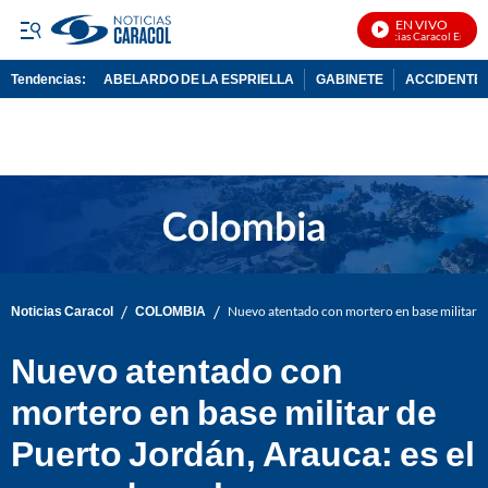
EN VIVO
Noticias Caracol En Vivo
Tendencias:
ABELARDO DE LA ESPRIELLA
GABINETE
ACCIDENTE 
PUBLICIDAD
/
/
Noticias Caracol
COLOMBIA
Nuevo atentado con mortero en base militar d
Nuevo atentado con
mortero en base militar de
Puerto Jordán, Arauca: es el