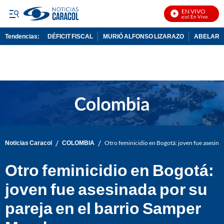
EN VIVO
Noticias Caracol En Vivo
Tendencias:
DÉFICIT FISCAL
MURIÓ ALFONSO LIZARAZO
ABELARDO
PUBLICIDAD
/
/
Noticias Caracol
COLOMBIA
Otro feminicidio en Bogotá: joven fue asesin
Otro feminicidio en Bogotá:
joven fue asesinada por su
pareja en el barrio Samper