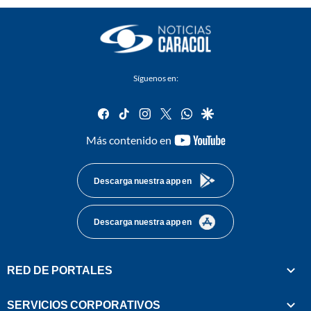
Síguenos en:
facebook
tiktok
instagram
twitter
whatsapp
google
youtube-
Más contenido en
footer
Descarga nuestra app en
Descarga nuestra app en
RED DE PORTALES
SERVICIOS CORPORATIVOS