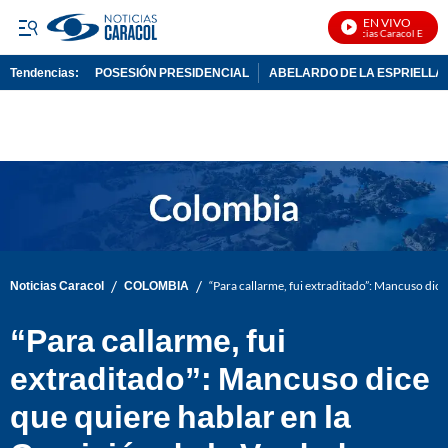
EN VIVO
Noticias Caracol En Vivo
Tendencias:
POSESIÓN PRESIDENCIAL
ABELARDO DE LA ESPRIELLA
PUBLICIDAD
/
/
Noticias Caracol
COLOMBIA
“Para callarme, fui extraditado”: Mancuso dice
“Para callarme, fui
extraditado”: Mancuso dice
que quiere hablar en la