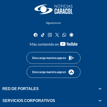
Síguenos en:
facebook
tiktok
instagram
twitter
whatsapp
google
youtube-
Más contenido en
footer
Descarga nuestra app en
Descarga nuestra app en
RED DE PORTALES
SERVICIOS CORPORATIVOS