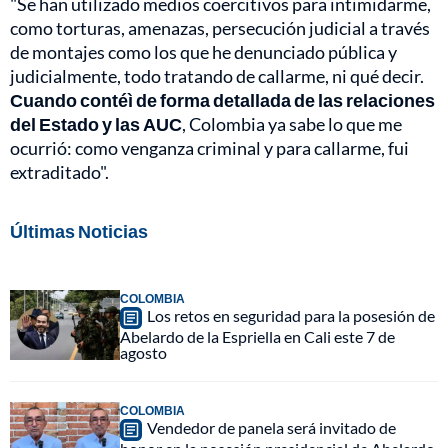
"Se han utilizado medios coercitivos para intimidarme,
como torturas, amenazas, persecución judicial a través
de montajes como los que he denunciado pública y
judicialmente, todo tratando de callarme, ni qué decir.
Cuando contéì de forma detallada de las relaciones
del Estado y las AUC
, Colombia ya sabe lo que me
ocurrió: como venganza criminal y para callarme, fui
extraditado".
Últimas Noticias
COLOMBIA
Los retos en seguridad para la posesión de
Abelardo de la Espriella en Cali este 7 de
agosto
COLOMBIA
Vendedor de panela será invitado de