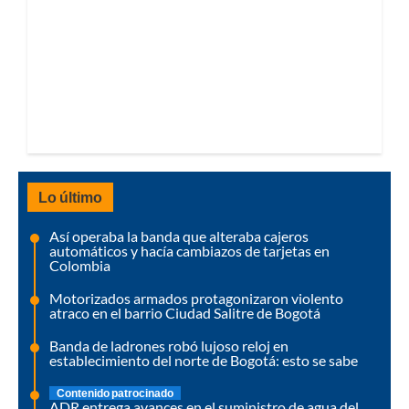
Lo último
Así operaba la banda que alteraba cajeros
automáticos y hacía cambiazos de tarjetas en
Colombia
Motorizados armados protagonizaron violento
atraco en el barrio Ciudad Salitre de Bogotá
Banda de ladrones robó lujoso reloj en
establecimiento del norte de Bogotá: esto se sabe
Contenido patrocinado
ADR entrega avances en el suministro de agua del